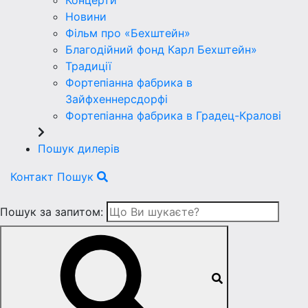
Концерти
Новини
Фільм про «Бехштейн»
Благодійний фонд Карл Бехштейн»
Традиції
Фортепіанна фабрика в
Зайфхеннерсдорфi
Фортепіанна фабрика в Градец-Краловi
Пошук дилерів
Контакт
Пошук
Пошук за запитом: