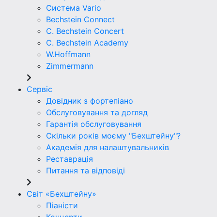
Система Vario
Bechstein Connect
C. Bechstein Concert
C. Bechstein Academy
W.Hoffmann
Zimmermann
Сервіс
Довідник з фортепіано
Обслуговування та догляд
Гарантія обслуговування
Скільки років моєму "Бехштейну"?
Академія для налаштувальників
Реставрація
Питання та відповіді
Світ «Бехштейну»
Піаністи