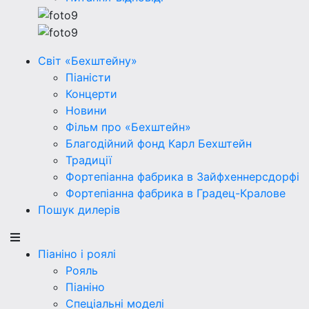
Світ «Бехштейну»
Піаністи
Концерти
Новини
Фільм про «Бехштейн»
Благодійний фонд Карл Бехштейн
Традиції
Фортепіанна фабрика в Зайфхеннерсдорфi
Фортепіанна фабрика в Градец-Кралове
Пошук дилерів
Піаніно і роялі
Рояль
Піаніно
Спеціальні моделі