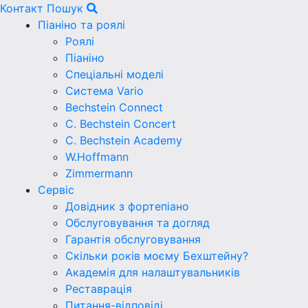
Контакт
Пошук
Піаніно та роялі
Роялі
Піаніно
Спеціальні моделі
Система Vario
Bechstein Connect
C. Bechstein Concert
C. Bechstein Academy
W.Hoffmann
Zimmermann
Сервіс
Довідник з фортепіано
Обслуговування та догляд
Гарантія обслуговування
Скільки років моєму Бехштейну?
Академія для налаштувальників
Реставрація
Питання-відповіді