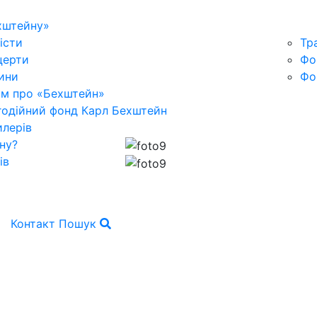
хштейну»
істи
Тр
церти
Фо
ини
Фо
ьм про «Бехштейн»
годійний фонд Карл Бехштейн
лерів
ну?
ів
Контакт
Пошук