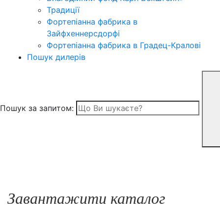
Традиції
Фортепіанна фабрика в
Зайфхеннерсдорфi
Фортепіанна фабрика в Градец-Краловi
Пошук дилерів
Пошук за запитом:
Завантажити каталог