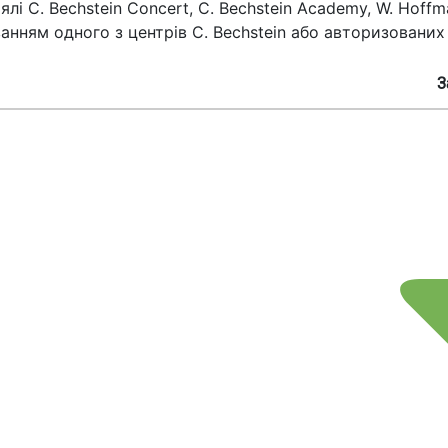
ялі C. Bechstein Concert, C. Bechstein Academy, W. Hof
анням одного з центрів C. Bechstein або авторизованих 
Заванта