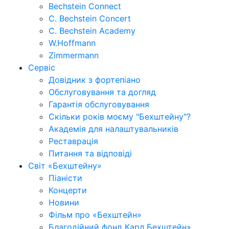
Bechstein Connect
C. Bechstein Concert
C. Bechstein Academy
W.Hoffmann
Zimmermann
Сервіс
Довідник з фортепіано
Обслуговування та догляд
Гарантія обслуговування
Скільки років моєму "Бехштейну"?
Академія для налаштувальників
Реставрація
Питання та відповіді
Світ «Бехштейну»
Піаністи
Концерти
Новини
Фільм про «Бехштейн»
Благодійний фонд Карл Бехштейн»