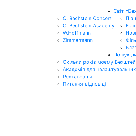
Світ «Бе
C. Bechstein Concert
Піан
C. Bechstein Academy
Кон
W.Hoffmann
Нов
Zimmermann
Філ
Бла
Пошук ди
Скільки років моєму Бехштей
Академія для налаштувальник
Реставрація
Питання-відповіді