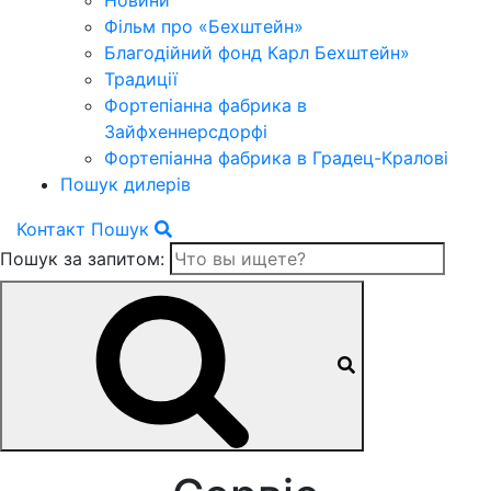
Новини
Фільм про «Бехштейн»
Благодійний фонд Карл Бехштейн»
Традиції
Фортепіанна фабрика в
Зайфхеннерсдорфi
Фортепіанна фабрика в Градец-Краловi
Пошук дилерів
Контакт
Пошук
Пошук за запитом: