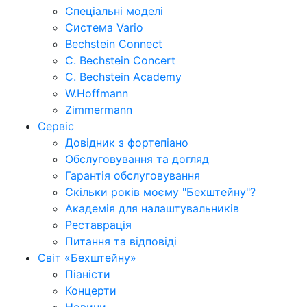
Спеціальні моделі
Система Vario
Bechstein Connect
C. Bechstein Concert
C. Bechstein Academy
W.Hoffmann
Zimmermann
Сервіс
Довідник з фортепіано
Обслуговування та догляд
Гарантія обслуговування
Скільки років моєму "Бехштейну"?
Академія для налаштувальників
Реставрація
Питання та відповіді
Світ «Бехштейну»
Піаністи
Концерти