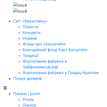
Світ «Бехштейну»
Піаністи
Концерти
Новини
Фільм про «Бехштейн»
Благодійний фонд Карл Бехштейн
Традиції
Фортепіанна фабрика в
Зайфхеннерсдорфi
Фортепіанна фабрика в Градец-Кралове
Пошук дилерів
Піаніно і роялі
Рояль
Піаніно