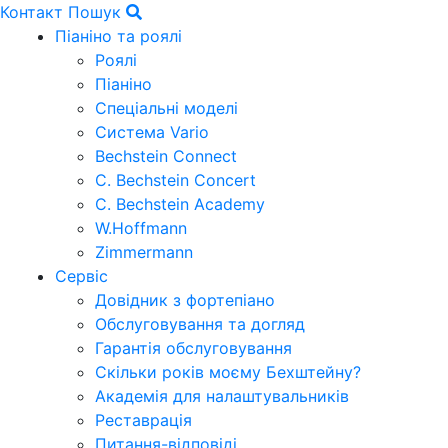
Контакт
Пошук
Піаніно та роялі
Роялі
Піаніно
Спеціальні моделі
Система Vario
Bechstein Connect
C. Bechstein Concert
C. Bechstein Academy
W.Hoffmann
Zimmermann
Сервіс
Довідник з фортепіано
Обслуговування та догляд
Гарантія обслуговування
Скільки років моєму Бехштейну?
Академія для налаштувальників
Реставрація
Питання-відповіді