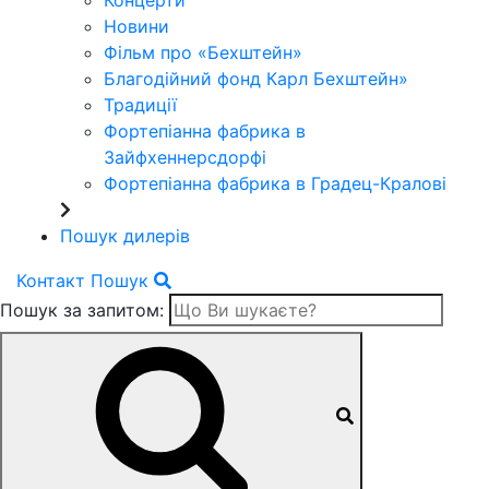
Концерти
Новини
Фільм про «Бехштейн»
Благодійний фонд Карл Бехштейн»
Традиції
Фортепіанна фабрика в
Зайфхеннерсдорфi
Фортепіанна фабрика в Градец-Краловi
Пошук дилерів
Контакт
Пошук
Пошук за запитом: