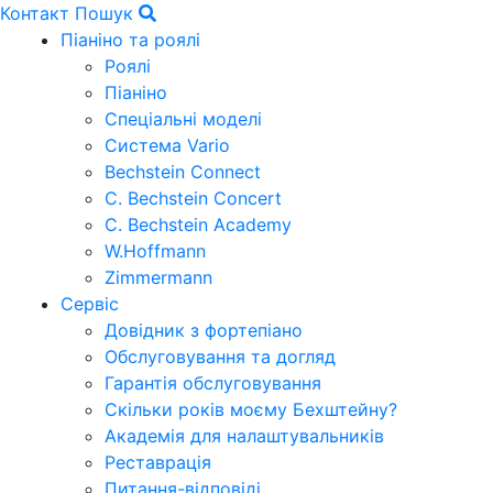
Контакт
Пошук
Піаніно та роялі
Роялі
Піаніно
Спеціальні моделі
Система Vario
Bechstein Connect
C. Bechstein Concert
C. Bechstein Academy
W.Hoffmann
Zimmermann
Сервіс
Довідник з фортепіано
Обслуговування та догляд
Гарантія обслуговування
Скільки років моєму Бехштейну?
Академія для налаштувальників
Реставрація
Питання-відповіді