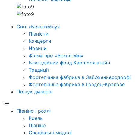
Світ «Бехштейну»
Піаністи
Концерти
Новини
Фільм про «Бехштейн»
Благодійний фонд Карл Бехштейн
Традиції
Фортепіанна фабрика в Зайфхеннерсдорфi
Фортепіанна фабрика в Градец-Кралове
Пошук дилерів
Піаніно і роялі
Рояль
Піаніно
Спеціальні моделі