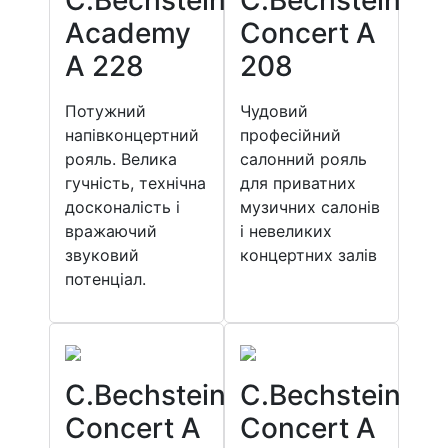
C.Bechstein
C.Bechstein
Academy
Concert A
A 228
208
Потужний
Чудовий
напівконцертний
професійний
рояль. Велика
салонний рояль
гучність, технічна
для приватних
досконалість і
музичних салонів
вражаючий
і невеликих
звуковий
концертних залів
потенціал.
C.Bechstein
C.Bechstein
Concert A
Concert A