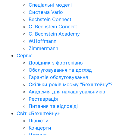
Спеціальні моделі
Система Vario
Bechstein Connect
C. Bechstein Concert
C. Bechstein Academy
W.Hoffmann
Zimmermann
Сервіс
Довідник з фортепіано
Обслуговування та догляд
Гарантія обслуговування
Скільки років моєму "Бехштейну"?
Академія для налаштувальників
Реставрація
Питання та відповіді
Світ «Бехштейну»
Піаністи
Концерти