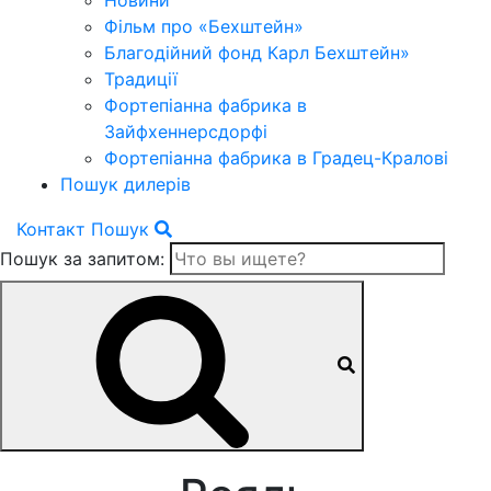
Новини
Фільм про «Бехштейн»
Благодійний фонд Карл Бехштейн»
Традиції
Фортепіанна фабрика в
Зайфхеннерсдорфi
Фортепіанна фабрика в Градец-Краловi
Пошук дилерів
Контакт
Пошук
Пошук за запитом: