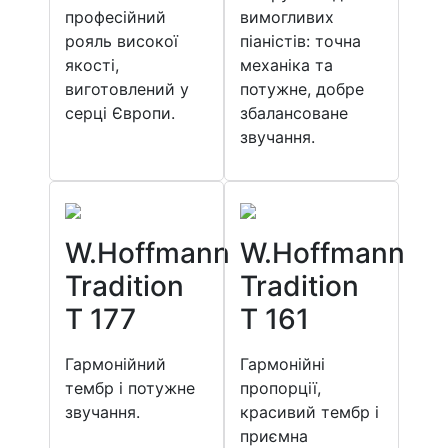
професійний
вимогливих
рояль високої
піаністів: точна
якості,
механіка та
виготовлений у
потужне, добре
серці Європи.
збалансоване
звучання.
W.Hoffmann
W.Hoffmann
Tradition
Tradition
T 177
T 161
Гармонійний
Гармонійні
тембр і потужне
пропорції,
звучання.
красивий тембр і
приємна