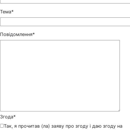
Тема*
Повідомлення*
Згода*
Так, я прочитав (ла) заяву про згоду і даю згоду на