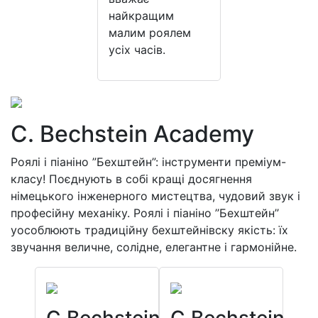
найкращим
малим роялем
усіх часів.
C. Bechstein Academy
Роялі і піаніно ”Бехштейн”: інструменти преміум-
класу! Поєднують в собі кращі досягнення
німецького інженерного мистецтва, чудовий звук і
професійну механіку. Роялі і піаніно ’’Бехштейн’’
уособлюють традиційну бехштейнівску якість: їх
звучання величне, солідне, елегантне і гармонійне.