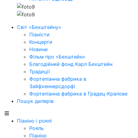
Світ «Бехштейну»
Піаністи
Концерти
Новини
Фільм про «Бехштейн»
Благодійний фонд Карл Бехштейн
Традиції
Фортепіанна фабрика в
Зайфхеннерсдорфi
Фортепіанна фабрика в Градец-Кралове
Пошук дилерів
Піаніно і роялі
Рояль
Піаніно