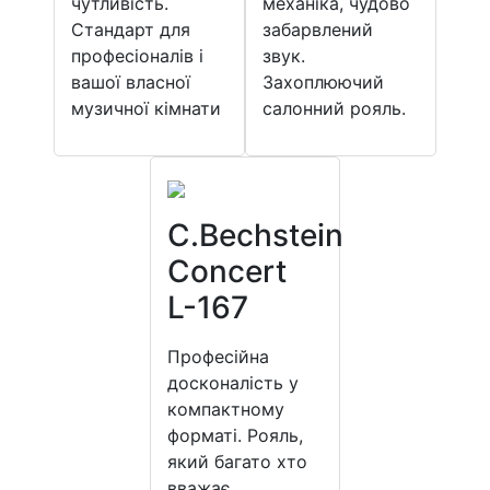
чутливість.
механіка, чудово
Стандарт для
забарвлений
професіоналів і
звук.
вашої власної
Захоплюючий
музичної кімнати
салонний рояль.
C.Bechstein
Concert
L-167
Професійна
досконалість у
компактному
форматі. Рояль,
який багато хто
вважає