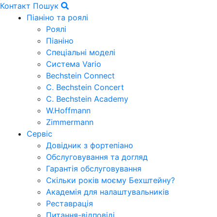
Контакт
Пошук
Піаніно та роялі
Роялі
Піаніно
Спеціальні моделі
Система Vario
Bechstein Connect
C. Bechstein Concert
C. Bechstein Academy
W.Hoffmann
Zimmermann
Сервіс
Довідник з фортепіано
Обслуговування та догляд
Гарантія обслуговування
Скільки років моєму Бехштейну?
Академія для налаштувальників
Реставрація
Питання-відповіді