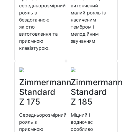
середньорозмірний
витончений
рояль з
малий рояль із
бездоганною
насиченим
якістю
тембром і
виготовлення та
мелодійним
приємною
звучанням
клавіатурою.
Zimmermann
Zimmermann
Standard
Standard
Z 175
Z 185
Середньорозмірний
Міцний і
рояль з
водночас
приємною
особливо