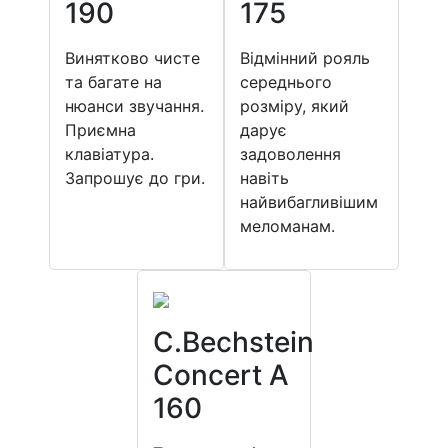
190
175
Винятково чисте
Відмінний рояль
та багате на
середнього
нюанси звучання.
розміру, який
Приємна
дарує
клавіатура.
задоволення
Запрошує до гри.
навіть
найвибагливішим
меломанам.
C.Bechstein
Concert A
160