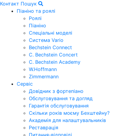
Контакт
Пошук
Піаніно та роялі
Роялі
Піаніно
Спеціальні моделі
Система Vario
Bechstein Connect
C. Bechstein Concert
C. Bechstein Academy
W.Hoffmann
Zimmermann
Сервіс
Довідник з фортепіано
Обслуговування та догляд
Гарантія обслуговування
Скільки років моєму Бехштейну?
Академія для налаштувальників
Реставрація
Питання-відповіді