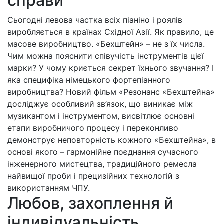
справи
Сьогодні левова частка всіх піаніно і роялів
виробляється в країнах Східної Азії. Як правило, це
масове виробництво. «Бехштейн» – не з їх числа.
Чим можна пояснити співучість інструментів цієї
марки? У чому криється секрет їхнього звучання? І
яка специфіка німецького фортепіанного
виробництва? Новий фільм «Резонанс «Бехштейна»
досліджує особливий зв’язок, що виникає між
музикантом і інструментом, висвітлює основні
етапи виробничого процесу і переконливо
демонструє неповторність кожного «Бехштейна», в
основі якого – гармонійне поєднання сучасного
інженерного мистецтва, традиційного ремесла
найвищої проби і прецизійних технологій з
використанням ЧПУ.
Любов, захоплення й
індивідуальність