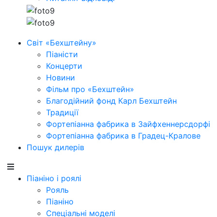
Світ «Бехштейну»
Піаністи
Концерти
Новини
Фільм про «Бехштейн»
Благодійний фонд Карл Бехштейн
Традиції
Фортепіанна фабрика в Зайфхеннерсдорфi
Фортепіанна фабрика в Градец-Кралове
Пошук дилерів
Піаніно і роялі
Рояль
Піаніно
Спеціальні моделі