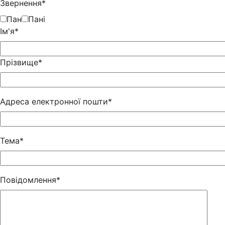
Звернення*
Пан
Пані
Iм'я*
Прізвище*
Адреса електронної пошти*
Тема*
Повідомлення*