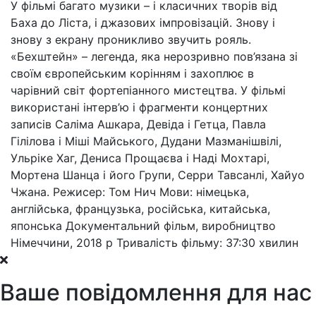
У фільмі багато музики – і класичних творів від
Баха до Ліста, і джазових імпровізацій. Знову і
знову з екрану проникливо звучить рояль.
«Бехштейн» – легенда, яка нерозривно пов’язана зі
своїм європейським корінням і захоплює в
чарівний світ фортепіанного мистецтва. У фільмі
використані інтерв’ю і фрагменти концертних
записів Саліма Ашкара, Девіда і Гетца, Павла
Гілілова і Міші Майського, Дудани Мазманішвілі,
Ульріке Хаг, Дениса Прощаєва і Наді Мохтарі,
Мортена Шанца і його Групи, Серри Тавсанлі, Хайуо
Чжана. Режисер: Том Нич Мови: німецька,
англійська, французька, російська, китайська,
японська Документальний фільм, виробництво
Німеччини, 2018 р Тривалість фільму: 37:30 хвилин
Ваше повідомлення для нас