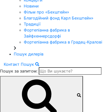
Концерти
Новини
Фільм про «Бехштейн»
Благодійний фонд Карл Бехштейн»
Традиції
Фортепіанна фабрика в
Зайфхеннерсдорфi
Фортепіанна фабрика в Градец-Краловi
Пошук дилерів
Контакт
Пошук
Пошук за запитом: