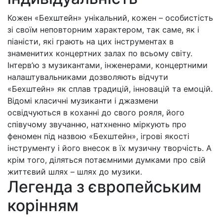
Кожен «Бехштейн» унікальний, кожен – особистість
зі своїм неповторним характером, так саме, як і
піаністи, які грають на цих інструментах в
знаменитих концертних залах по всьому світу.
Інтерв’ю з музикантами, інженерами, концертними
налаштувальниками дозволяють відчути
«Бехштейн» як сплав традицій, інновацій та емоцій.
Відомі класичні музиканти і джазмени
освідчуються в коханні до свого рояля, його
співучому звучанню, натхненно міркують про
феномен під назвою «Бехштейн», ігрові якості
інструменту і його внесок в їх музичну творчість. А
крім того, діляться потаємними думками про свій
життєвий шлях – шлях до музики.
Легенда з європейським
корінням