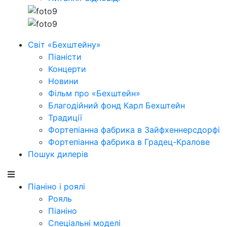
Світ «Бехштейну»
Піаністи
Концерти
Новини
Фільм про «Бехштейн»
Благодійний фонд Карл Бехштейн
Традиції
Фортепіанна фабрика в Зайфхеннерсдорфi
Фортепіанна фабрика в Градец-Кралове
Пошук дилерів
Піаніно і роялі
Рояль
Піаніно
Спеціальні моделі