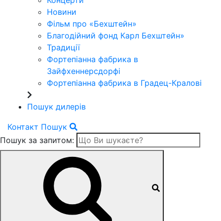
Концерти
Новини
Фільм про «Бехштейн»
Благодійний фонд Карл Бехштейн»
Традиції
Фортепіанна фабрика в
Зайфхеннерсдорфi
Фортепіанна фабрика в Градец-Краловi
Пошук дилерів
Контакт
Пошук
Пошук за запитом: