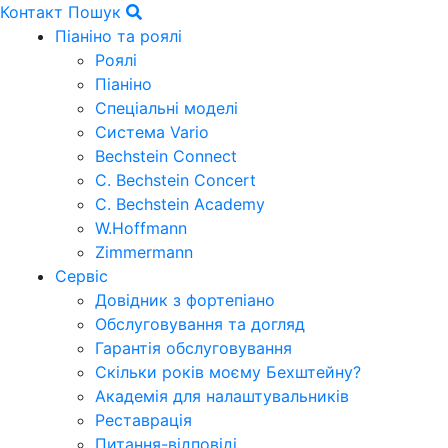
Контакт
Пошук
Піаніно та роялі
Роялі
Піаніно
Спеціальні моделі
Система Vario
Bechstein Connect
C. Bechstein Concert
C. Bechstein Academy
W.Hoffmann
Zimmermann
Сервіс
Довідник з фортепіано
Обслуговування та догляд
Гарантія обслуговування
Скільки років моєму Бехштейну?
Академія для налаштувальників
Реставрація
Питання-відповіді