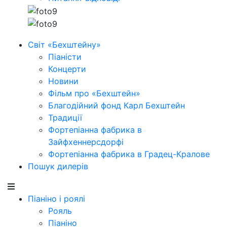
Світ «Бехштейну»
Піаністи
Концерти
Новини
Фільм про «Бехштейн»
Благодійний фонд Карл Бехштейн
Традиції
Фортепіанна фабрика в
Зайфхеннерсдорфi
Фортепіанна фабрика в Градец-Кралове
Пошук дилерів
Піаніно і роялі
Рояль
Піаніно