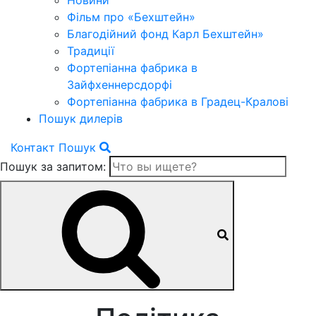
Новини
Фільм про «Бехштейн»
Благодійний фонд Карл Бехштейн»
Традиції
Фортепіанна фабрика в
Зайфхеннерсдорфi
Фортепіанна фабрика в Градец-Краловi
Пошук дилерів
Контакт
Пошук
Пошук за запитом: