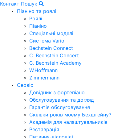
Контакт
Пошук
Піаніно та роялі
Роялі
Піаніно
Спеціальні моделі
Система Vario
Bechstein Connect
C. Bechstein Concert
C. Bechstein Academy
W.Hoffmann
Zimmermann
Сервіс
Довідник з фортепіано
Обслуговування та догляд
Гарантія обслуговування
Скільки років моєму Бехштейну?
Академія для налаштувальників
Реставрація
Питання-відповіді