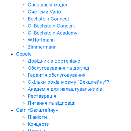
Спеціальні моделі
Система Vario
Bechstein Connect
C. Bechstein Concert
C. Bechstein Academy
W.Hoffmann
Zimmermann
Сервіс
Довідник з фортепіано
Обслуговування та догляд
Гарантія обслуговування
Скільки років моєму "Бехштейну"?
Академія для налаштувальників
Реставрація
Питання та відповіді
Світ «Бехштейну»
Піаністи
Концерти