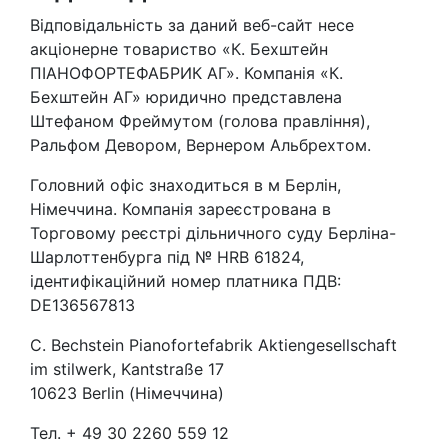
Відповідальність за даний веб-сайт несе
акціонерне товариство «К. Бехштейн
ПІАНОФОРТЕФАБРИК АГ». Компанія «К.
Бехштейн АГ» юридично представлена ​​
Штефаном Фреймутом (голова правління),
Ральфом Девором, Вернером Альбрехтом.
Головний офіс знаходиться в м Берлін,
Німеччина. Компанія зареєстрована в
Торговому реєстрі дільничного суду Берліна-
Шарлоттенбурга під № HRB 61824,
ідентифікаційний номер платника ПДВ:
DE136567813
C. Bechstein Pianofortefabrik Aktiengesellschaft
im stilwerk, Kantstraße 17
10623 Berlin (Німеччина)
Тел. + 49 30 2260 559 12