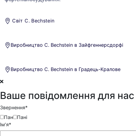
Світ C. Bechstein
Виробництво C. Bechstein в Зайфгеннерсдорфі
Виробництво C. Bechstein в Градець-Кралове
Ваше повідомлення для нас
Звернення*
Пан
Пані
Iм'я*