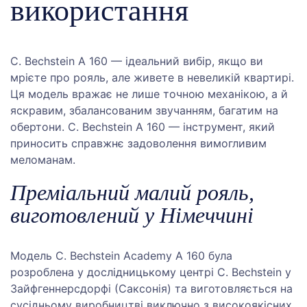
використання
C. Bechstein A 160 — ідеальний вибір, якщо ви
мрієте про рояль, але живете в невеликій квартирі.
Ця модель вражає не лише точною механікою, а й
яскравим, збалансованим звучанням, багатим на
обертони. C. Bechstein A 160 — інструмент, який
приносить справжнє задоволення вимогливим
меломанам.
Преміальний малий рояль,
виготовлений у Німеччині
Модель C. Bechstein Academy A 160 була
розроблена у дослідницькому центрі C. Bechstein у
Зайфгеннерсдорфі (Саксонія) та виготовляється на
сусідньому виробництві виключно з високоякісних