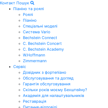
Контакт
Пошук
Піаніно та роялі
Роялі
Піаніно
Спеціальні моделі
Система Vario
Bechstein Connect
C. Bechstein Concert
C. Bechstein Academy
W.Hoffmann
Zimmermann
Сервіс
Довідник з фортепіано
Обслуговування та догляд
Гарантія обслуговування
Скільки років моєму Бехштейну?
Академія для налаштувальників
Реставрація
Питання-відповіді