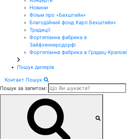
Концерти
Новини
Фільм про «Бехштейн»
Благодійний фонд Карл Бехштейн»
Традиції
Фортепіанна фабрика в
Зайфхеннерсдорфi
Фортепіанна фабрика в Градец-Краловi
Пошук дилерів
Контакт
Пошук
Пошук за запитом: