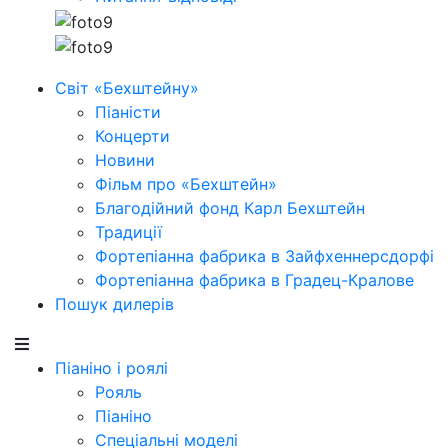
Світ «Бехштейну»
Піаністи
Концерти
Новини
Фільм про «Бехштейн»
Благодійний фонд Карл Бехштейн
Традиції
Фортепіанна фабрика в Зайфхеннерсдорфi
Фортепіанна фабрика в Градец-Кралове
Пошук дилерів
Піаніно і роялі
Рояль
Піаніно
Спеціальні моделі