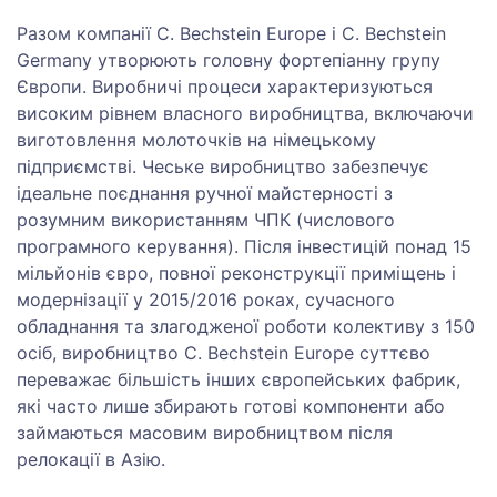
Разом компанії C. Bechstein Europe і C. Bechstein
Germany утворюють головну фортепіанну групу
Європи. Виробничі процеси характеризуються
високим рівнем власного виробництва, включаючи
виготовлення молоточків на німецькому
підприємстві. Чеське виробництво забезпечує
ідеальне поєднання ручної майстерності з
розумним використанням ЧПК (числового
програмного керування). Після інвестицій понад 15
мільйонів євро, повної реконструкції приміщень і
модернізації у 2015/2016 роках, сучасного
обладнання та злагодженої роботи колективу з 150
осіб, виробництво C. Bechstein Europe суттєво
переважає більшість інших європейських фабрик,
які часто лише збирають готові компоненти або
займаються масовим виробництвом після
релокації в Азію.