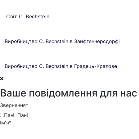
Світ C. Bechstein
Виробництво C. Bechstein в Зайфгеннерсдорфі
Виробництво C. Bechstein в Градець-Кралове
Ваше повідомлення для нас
Звернення*
Пан
Пані
Iм'я*