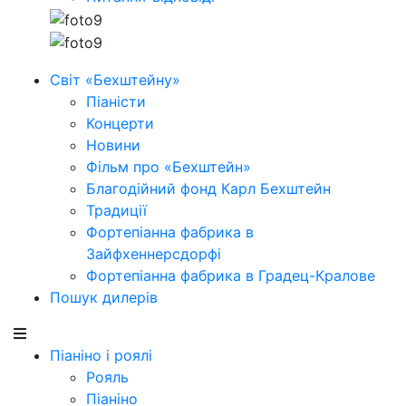
Світ «Бехштейну»
Піаністи
Концерти
Новини
Фільм про «Бехштейн»
Благодійний фонд Карл Бехштейн
Традиції
Фортепіанна фабрика в
Зайфхеннерсдорфi
Фортепіанна фабрика в Градец-Кралове
Пошук дилерів
Піаніно і роялі
Рояль
Піаніно