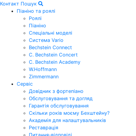
Контакт
Пошук
Піаніно та роялі
Роялі
Піаніно
Спеціальні моделі
Система Vario
Bechstein Connect
C. Bechstein Concert
C. Bechstein Academy
W.Hoffmann
Zimmermann
Сервіс
Довідник з фортепіано
Обслуговування та догляд
Гарантія обслуговування
Скільки років моєму Бехштейну?
Академія для налаштувальників
Реставрація
Питання-відповіді