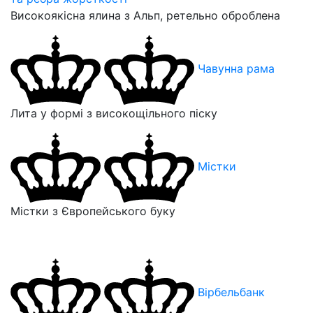
Високоякісна ялина з Альп, ретельно оброблена
Чавунна рама
Лита у формі з високощільного піску
Містки
Містки з Європейського буку
Вірбельбанк