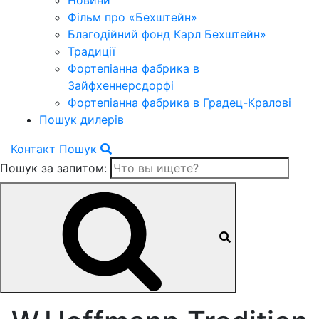
Новини
Фільм про «Бехштейн»
Благодійний фонд Карл Бехштейн»
Традиції
Фортепіанна фабрика в
Зайфхеннерсдорфi
Фортепіанна фабрика в Градец-Краловi
Пошук дилерів
Контакт
Пошук
Пошук за запитом: