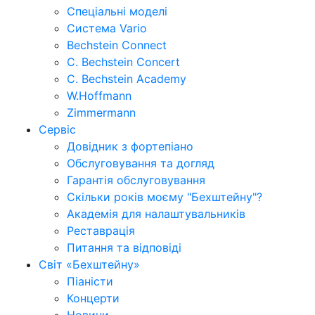
Спеціальні моделі
Система Vario
Bechstein Connect
C. Bechstein Concert
C. Bechstein Academy
W.Hoffmann
Zimmermann
Сервіс
Довідник з фортепіано
Обслуговування та догляд
Гарантія обслуговування
Скільки років моєму "Бехштейну"?
Академія для налаштувальників
Реставрація
Питання та відповіді
Світ «Бехштейну»
Піаністи
Концерти