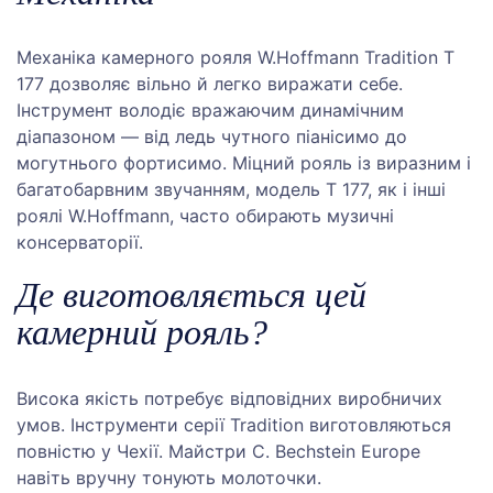
Механіка камерного рояля W.Hoffmann Tradition T
177 дозволяє вільно й легко виражати себе.
Інструмент володіє вражаючим динамічним
діапазоном — від ледь чутного піанісимо до
могутнього фортисимо. Міцний рояль із виразним і
багатобарвним звучанням, модель T 177, як і інші
роялі W.Hoffmann, часто обирають музичні
консерваторії.
Де виготовляється цей
камерний рояль?
Висока якість потребує відповідних виробничих
умов. Інструменти серії Tradition виготовляються
повністю у Чехії. Майстри C. Bechstein Europe
навіть вручну тонують молоточки.