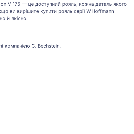
ision V 175 — це доступний рояль, кожна деталь якого
кщо ви вирішите купити рояль серії W.Hoffmann
но й якісно.
пі компанією C. Bechstein.