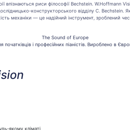
орії впізнаються риси філософії Bechstein. W.Hoffmann V
ослідницько-конструкторського відділу C. Bechstein. Я
кість механіки — це надійний інструмент, зроблений чес
The Sound of Europe
ля початківців і професійних піаністів. Вироблено в Євро
sion
удь-якому кліматі