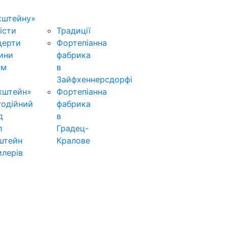
хштейну»
істи
Традиції
церти
Фортепіанна
ини
фабрика
ьм
в
Зайфхеннерсдорфi
хштейн»
Фортепіанна
годійний
фабрика
д
в
л
Градец-
штейн
Кралове
лерів