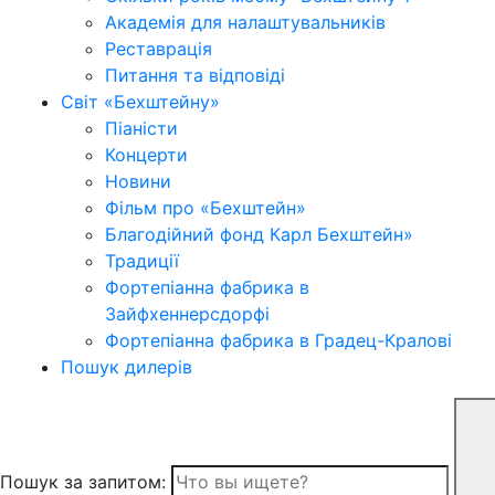
Академія для налаштувальників
Реставрація
Питання та відповіді
Світ «Бехштейну»
Піаністи
Концерти
Новини
Фільм про «Бехштейн»
Благодійний фонд Карл Бехштейн»
Традиції
Фортепіанна фабрика в
Зайфхеннерсдорфi
Фортепіанна фабрика в Градец-Краловi
Пошук дилерів
Пошук за запитом: