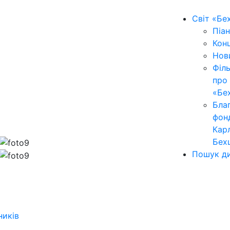
Світ «Бе
Піан
Кон
Нов
Філ
про
«Бе
Бла
фон
Кар
Бех
Пошук ди
ників