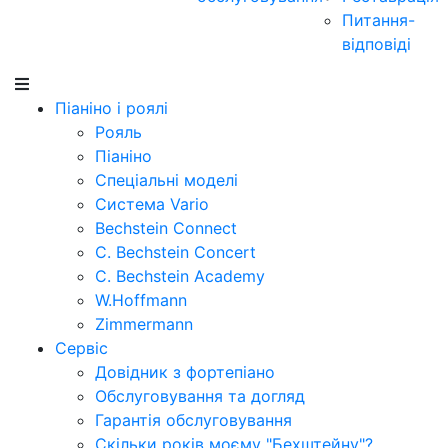
Питання-
відповіді
Піаніно і роялі
Рояль
Піаніно
Спеціальні моделі
Система Vario
Bechstein Connect
C. Bechstein Concert
C. Bechstein Academy
W.Hoffmann
Zimmermann
Сервіс
Довідник з фортепіано
Обслуговування та догляд
Гарантія обслуговування
Скільки років моєму "Бехштейну"?