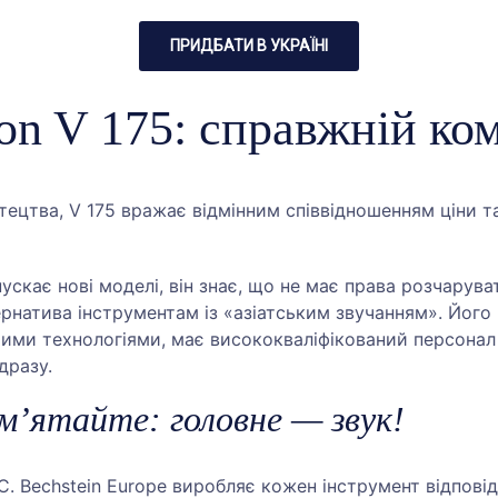
ПРИДБАТИ В УКРАЇНІ
on V 175: справжній ко
ецтва, V 175 вражає відмінним співвідношенням ціни т
пускає нові моделі, він знає, що не має права розчарув
тернатива інструментам із «азіатським звучанням». Йо
ішими технологіями, має висококваліфікований персонал
дразу.
’ятайте: головне — звук!
я C. Bechstein Europe виробляє кожен інструмент відпові