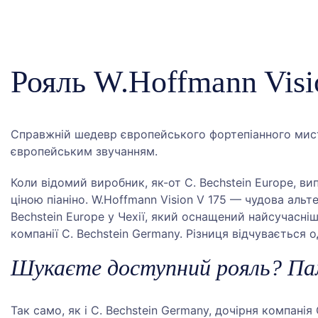
Рояль W.Hoffmann Visi
Справжній шедевр європейського фортепіанного мист
європейським звучанням.
Коли відомий виробник, як-от C. Bechstein Europe, ви
ціною піаніно. W.Hoffmann Vision V 175 — чудова аль
Bechstein Europe у Чехії, який оснащений найсучасн
компанії C. Bechstein Germany. Різниця відчувається о
Шукаєте доступний рояль? Пам
Так само, як і C. Bechstein Germany, дочірня компані