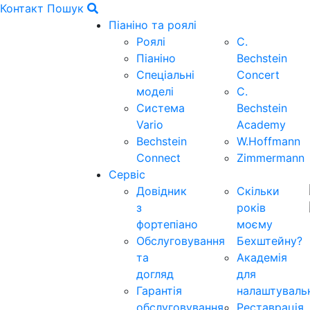
Контакт
Пошук
Піаніно та роялі
Роялі
C.
Піаніно
Bechstein
Спеціальні
Concert
моделі
C.
Система
Bechstein
Vario
Academy
Bechstein
W.Hoffmann
Connect
Zimmermann
Сервіс
Довідник
Скільки
з
років
фортепіано
моєму
Обслуговування
Бехштейну?
та
Академія
догляд
для
Гарантія
налаштуваль
обслуговування
Реставрація