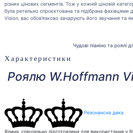
різних цінових сегментів. Тож у кожній ціновій катег
була ретельно спроєктована та підібрана фахівцями д
Vision, вас обов’язково зачарують його звучання та я
Чудові піаніно та роялі д
Характеристики
Роялю W.Hoffmann Vi
Резонансна дека
Ялина, спеціально підготовлена для використання у б