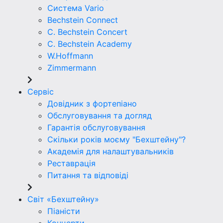
Система Vario
Bechstein Connect
C. Bechstein Concert
C. Bechstein Academy
W.Hoffmann
Zimmermann
Сервіс
Довідник з фортепіано
Обслуговування та догляд
Гарантія обслуговування
Скільки років моєму "Бехштейну"?
Академія для налаштувальників
Реставрація
Питання та відповіді
Світ «Бехштейну»
Піаністи