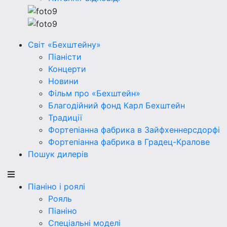
Світ «Бехштейну»
Піаністи
Концерти
Новини
Фільм про «Бехштейн»
Благодійний фонд Карл Бехштейн
Традиції
Фортепіанна фабрика в Зайфхеннерсдорфi
Фортепіанна фабрика в Градец-Кралове
Пошук дилерів
Піаніно і роялі
Рояль
Піаніно
Спеціальні моделі