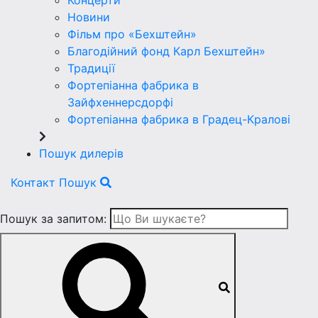
Концерти
Новини
Фільм про «Бехштейн»
Благодійний фонд Карл Бехштейн»
Традиції
Фортепіанна фабрика в
Зайфхеннерсдорфi
Фортепіанна фабрика в Градец-Краловi
Пошук дилерів
Контакт
Пошук
Пошук за запитом: