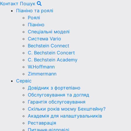
Контакт
Пошук
Піаніно та роялі
Роялі
Піаніно
Спеціальні моделі
Система Vario
Bechstein Connect
C. Bechstein Concert
C. Bechstein Academy
W.Hoffmann
Zimmermann
Сервіс
Довідник з фортепіано
Обслуговування та догляд
Гарантія обслуговування
Скільки років моєму Бехштейну?
Академія для налаштувальників
Реставрація
Питання-відповіді