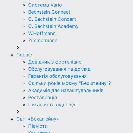
Система Vario
Bechstein Connect
C. Bechstein Concert
C. Bechstein Academy
W.Hoffmann
Zimmermann
Сервіс
Довідник з фортепіано
Обслуговування та догляд
Гарантія обслуговування
Скільки років моєму "Бехштейну"?
Академія для налаштувальників
Реставрація
Питання та відповіді
Світ «Бехштейну»
Піаністи