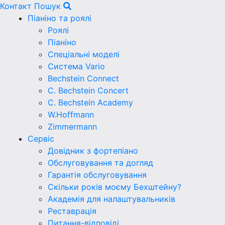
Контакт
Пошук
Піаніно та роялі
Роялі
Піаніно
Спеціальні моделі
Система Vario
Bechstein Connect
C. Bechstein Concert
C. Bechstein Academy
W.Hoffmann
Zimmermann
Сервіс
Довідник з фортепіано
Обслуговування та догляд
Гарантія обслуговування
Скільки років моєму Бехштейну?
Академія для налаштувальників
Реставрація
Питання-відповіді