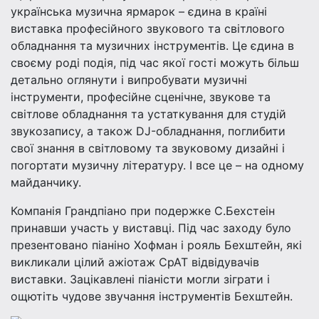
українська музична ярмарок – єдина в країні
виставка професійного звукового та світлового
обладнання та музичних інструментів. Це єдина в
своєму роді подія, під час якої гості можуть більш
детально оглянути і випробувати музичні
інструменти, професійне сценічне, звукове та
світлове обладнання та устаткування для студій
звукозапису, а також DJ-обладнання, поглибити
свої знання в світловому та звуковому дизайні і
погортати музичну літературу. І все це – на одному
майданчику.
Компанія Грандпіано при подержке С.Бехстеін
принавши участь у виставці. Під час заходу було
презентовано піаніно Хофман і рояль Бехштейн, які
викликали цілий ажіотаж СрАТ відвідувачів
виставки. Зацікавлені піаністи могли зіграти і
ощютіть чудове звучання інструментів Бехштейн.