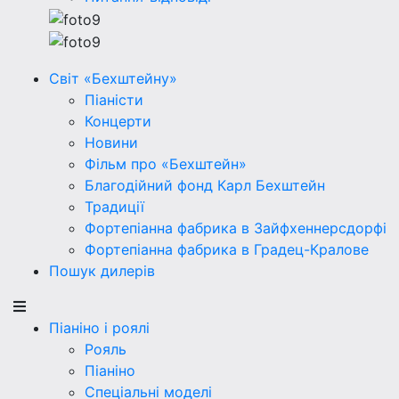
Світ «Бехштейну»
Піаністи
Концерти
Новини
Фільм про «Бехштейн»
Благодійний фонд Карл Бехштейн
Традиції
Фортепіанна фабрика в Зайфхеннерсдорфi
Фортепіанна фабрика в Градец-Кралове
Пошук дилерів
Піаніно і роялі
Рояль
Піаніно
Спеціальні моделі