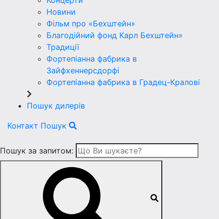
Концерти
Новини
Фільм про «Бехштейн»
Благодійний фонд Карл Бехштейн»
Традиції
Фортепіанна фабрика в
Зайфхеннерсдорфi
Фортепіанна фабрика в Градец-Краловi
Пошук дилерів
Контакт
Пошук
Пошук за запитом: