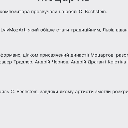
композитора прозвучали на роялі C. Bechstein.
vivMozArt, який обіцяє стати традиційним, Львів вшан
форманс, цілком присвячений династії Моцартoв: разом 
Ксавер Трaдлер, Андрій Чернов, Андрій Драган і Kрісті
ояль C. Bechstein, завдяки якому артисти змогли розкри