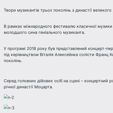
Твори музикантів трьох поколінь з династії великого 
В рамках міжнародного фестивалю класичної музики L
молодшого сина геніального музиканта.
У програмі 2018 року був представлений концерт-пер
під керівництвом Віталія Алексеёнкa солісти Франц 
поколінь.
Серед головних дійових осіб на сцені – концертний р
річної династії Моцарта.