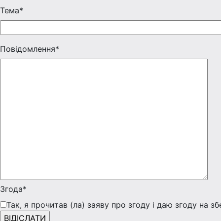
Тема*
Повідомлення*
Згода*
Так, я прочитав (ла) заяву про згоду і даю згоду на з