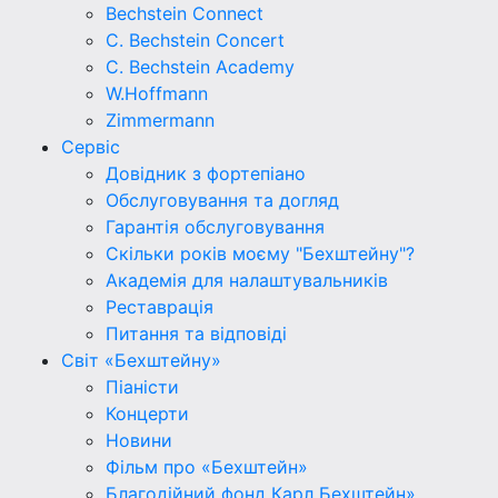
Bechstein Connect
C. Bechstein Concert
C. Bechstein Academy
W.Hoffmann
Zimmermann
Сервіс
Довідник з фортепіано
Обслуговування та догляд
Гарантія обслуговування
Скільки років моєму "Бехштейну"?
Академія для налаштувальників
Реставрація
Питання та відповіді
Світ «Бехштейну»
Піаністи
Концерти
Новини
Фільм про «Бехштейн»
Благодійний фонд Карл Бехштейн»