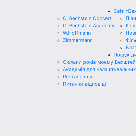
Світ «Бе
C. Bechstein Concert
Піан
C. Bechstein Academy
Кон
W.Hoffmann
Нов
Zimmermann
Філ
Бла
Пошук ди
Скільки років моєму Бехштей
Академія для налаштувальник
Реставрація
Питання-відповіді