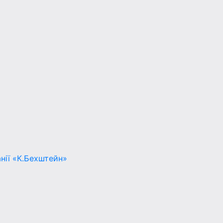
нії «К.Бехштейн»