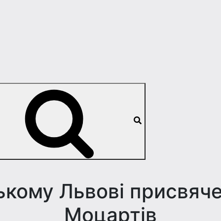
ькому Львові присвячен
Моцартів