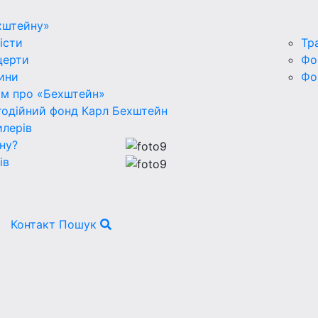
хштейну»
істи
Тр
церти
Фо
ини
Фо
ьм про «Бехштейн»
годійний фонд Карл Бехштейн
лерів
ну?
ів
Контакт
Пошук