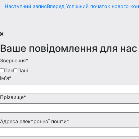
Наступний запис
Вперед
Успішний початок нового кон
Ваше повідомлення для нас
Звернення*
Пан
Пані
Iм'я*
Прізвище*
Адреса електронної пошти*