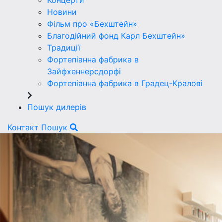
Концерти
Новини
Фільм про «Бехштейн»
Благодійний фонд Карл Бехштейн»
Традиції
Фортепіанна фабрика в
Зайфхеннерсдорфi
Фортепіанна фабрика в Градец-Краловi
Пошук дилерів
Контакт
Пошук