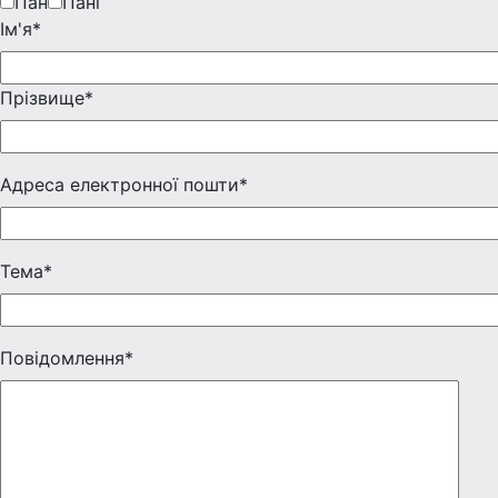
Пан
Пані
Iм'я*
Прізвище*
Адреса електронної пошти*
Тема*
Повідомлення*