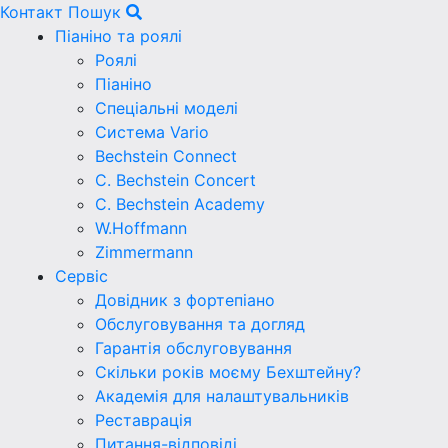
Контакт
Пошук
Піаніно та роялі
Роялі
Піаніно
Спеціальні моделі
Система Vario
Bechstein Connect
C. Bechstein Concert
C. Bechstein Academy
W.Hoffmann
Zimmermann
Сервіс
Довідник з фортепіано
Обслуговування та догляд
Гарантія обслуговування
Скільки років моєму Бехштейну?
Академія для налаштувальників
Реставрація
Питання-відповіді