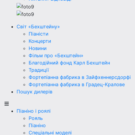
Світ «Бехштейну»
Піаністи
Концерти
Новини
Фільм про «Бехштейн»
Благодійний фонд Карл Бехштейн
Традиції
Фортепіанна фабрика в Зайфхеннерсдорфi
Фортепіанна фабрика в Градец-Кралове
Пошук дилерів
Піаніно і роялі
Рояль
Піаніно
Спеціальні моделі