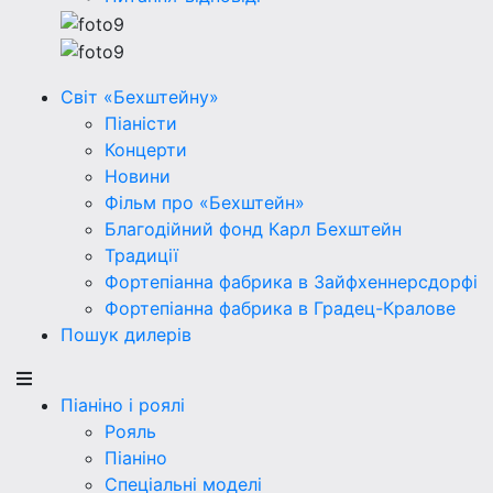
Світ «Бехштейну»
Піаністи
Концерти
Новини
Фільм про «Бехштейн»
Благодійний фонд Карл Бехштейн
Традиції
Фортепіанна фабрика в Зайфхеннерсдорфi
Фортепіанна фабрика в Градец-Кралове
Пошук дилерів
Піаніно і роялі
Рояль
Піаніно
Спеціальні моделі