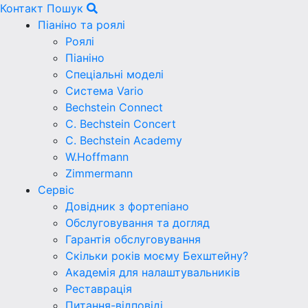
Контакт
Пошук
Піаніно та роялі
Роялі
Піаніно
Спеціальні моделі
Система Vario
Bechstein Connect
C. Bechstein Concert
C. Bechstein Academy
W.Hoffmann
Zimmermann
Сервіс
Довідник з фортепіано
Обслуговування та догляд
Гарантія обслуговування
Скільки років моєму Бехштейну?
Академія для налаштувальників
Реставрація
Питання-відповіді