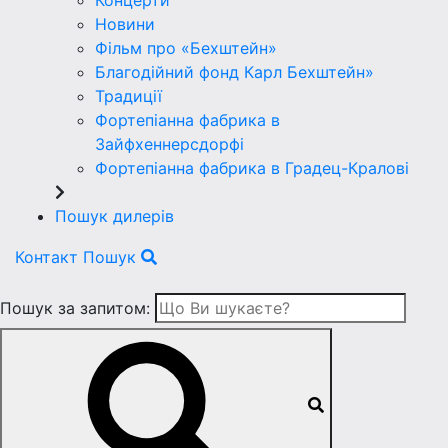
Концерти
Новини
Фільм про «Бехштейн»
Благодійний фонд Карл Бехштейн»
Традиції
Фортепіанна фабрика в
Зайфхеннерсдорфi
Фортепіанна фабрика в Градец-Краловi
Пошук дилерів
Контакт
Пошук
Пошук за запитом: