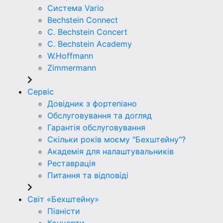
Система Vario
Bechstein Connect
C. Bechstein Concert
C. Bechstein Academy
W.Hoffmann
Zimmermann
Сервіс
Довідник з фортепіано
Обслуговування та догляд
Гарантія обслуговування
Скільки років моєму "Бехштейну"?
Академія для налаштувальників
Реставрація
Питання та відповіді
Світ «Бехштейну»
Піаністи