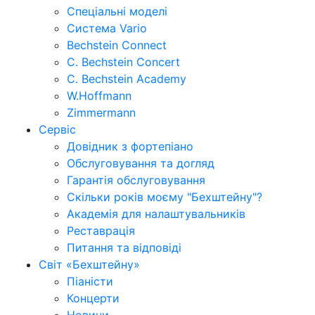
Спеціальні моделі
Система Vario
Bechstein Connect
C. Bechstein Concert
C. Bechstein Academy
W.Hoffmann
Zimmermann
Сервіс
Довідник з фортепіано
Обслуговування та догляд
Гарантія обслуговування
Скільки років моєму "Бехштейну"?
Академія для налаштувальників
Реставрація
Питання та відповіді
Світ «Бехштейну»
Піаністи
Концерти