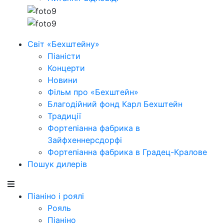
Світ «Бехштейну»
Піаністи
Концерти
Новини
Фільм про «Бехштейн»
Благодійний фонд Карл Бехштейн
Традиції
Фортепіанна фабрика в
Зайфхеннерсдорфi
Фортепіанна фабрика в Градец-Кралове
Пошук дилерів
Піаніно і роялі
Рояль
Піаніно