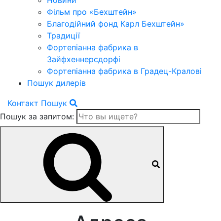
Новини
Фільм про «Бехштейн»
Благодійний фонд Карл Бехштейн»
Традиції
Фортепіанна фабрика в
Зайфхеннерсдорфi
Фортепіанна фабрика в Градец-Краловi
Пошук дилерів
Контакт
Пошук
Пошук за запитом: