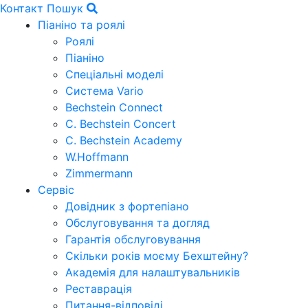
Контакт
Пошук
Піаніно та роялі
Роялі
Піаніно
Спеціальні моделі
Система Vario
Bechstein Connect
C. Bechstein Concert
C. Bechstein Academy
W.Hoffmann
Zimmermann
Сервіс
Довідник з фортепіано
Обслуговування та догляд
Гарантія обслуговування
Скільки років моєму Бехштейну?
Академія для налаштувальників
Реставрація
Питання-відповіді