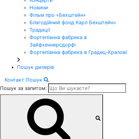
Концерти
Новини
Фільм про «Бехштейн»
Благодійний фонд Карл Бехштейн»
Традиції
Фортепіанна фабрика в
Зайфхеннерсдорфi
Фортепіанна фабрика в Градец-Краловi
Пошук дилерів
Контакт
Пошук
Пошук за запитом: