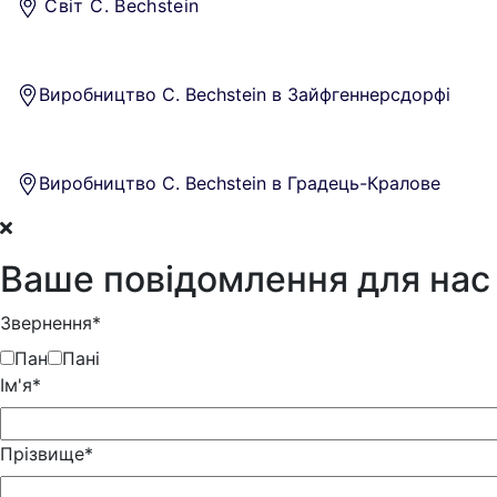
Світ C. Bechstein
Виробництво C. Bechstein в Зайфгеннерсдорфі
Виробництво C. Bechstein в Градець-Кралове
Ваше повідомлення для нас
Звернення*
Пан
Пані
Iм'я*
Прізвище*