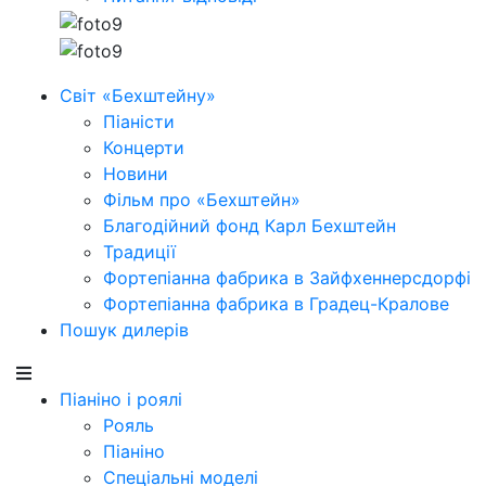
Світ «Бехштейну»
Піаністи
Концерти
Новини
Фільм про «Бехштейн»
Благодійний фонд Карл Бехштейн
Традиції
Фортепіанна фабрика в Зайфхеннерсдорфi
Фортепіанна фабрика в Градец-Кралове
Пошук дилерів
Піаніно і роялі
Рояль
Піаніно
Спеціальні моделі