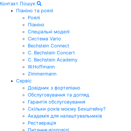
Контакт
Пошук
Піаніно та роялі
Роялі
Піаніно
Спеціальні моделі
Система Vario
Bechstein Connect
C. Bechstein Concert
C. Bechstein Academy
W.Hoffmann
Zimmermann
Сервіс
Довідник з фортепіано
Обслуговування та догляд
Гарантія обслуговування
Скільки років моєму Бехштейну?
Академія для налаштувальників
Реставрація
Питання-відповіді