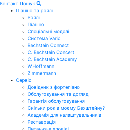
Контакт
Пошук
Піаніно та роялі
Роялі
Піаніно
Спеціальні моделі
Система Vario
Bechstein Connect
C. Bechstein Concert
C. Bechstein Academy
W.Hoffmann
Zimmermann
Сервіс
Довідник з фортепіано
Обслуговування та догляд
Гарантія обслуговування
Скільки років моєму Бехштейну?
Академія для налаштувальників
Реставрація
Питання-відповіді