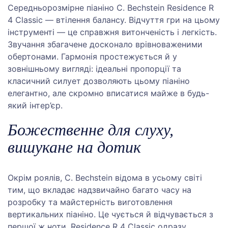
Середньорозмірне піаніно C. Bechstein Residence R
4 Classic — втілення балансу. Відчуття гри на цьому
інструменті — це справжня витонченість і легкість.
Звучання збагачене досконало врівноваженими
обертонами. Гармонія простежується й у
зовнішньому вигляді: ідеальні пропорції та
класичний силует дозволяють цьому піаніно
елегантно, але скромно вписатися майже в будь-
який інтер’єр.
Божественне для слуху,
вишукане на дотик
Окрім роялів, C. Bechstein відома в усьому світі
тим, що вкладає надзвичайно багато часу на
розробку та майстерність виготовлення
вертикальних піаніно. Це чується й відчувається з
першої ж ноти. Residence R 4 Classic одразу