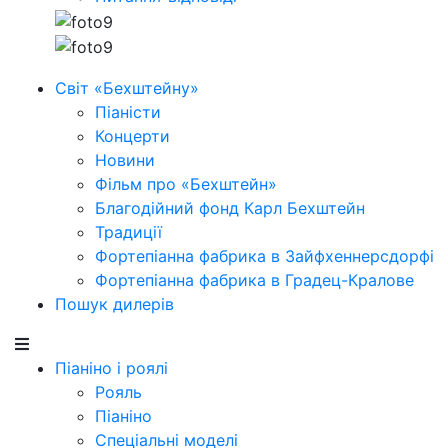
Світ «Бехштейну»
Піаністи
Концерти
Новини
Фільм про «Бехштейн»
Благодійний фонд Карл Бехштейн
Традиції
Фортепіанна фабрика в Зайфхеннерсдорфi
Фортепіанна фабрика в Градец-Кралове
Пошук дилерів
Піаніно і роялі
Рояль
Піаніно
Спеціальні моделі