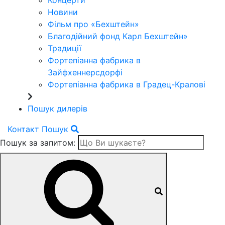
Концерти
Новини
Фільм про «Бехштейн»
Благодійний фонд Карл Бехштейн»
Традиції
Фортепіанна фабрика в
Зайфхеннерсдорфi
Фортепіанна фабрика в Градец-Краловi
Пошук дилерів
Контакт
Пошук
Пошук за запитом: