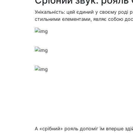
Срібний звук: рояль 
Унікальність: цей єдиний у своєму роді 
стильними елементами, являє собою дос
A «срібний» рояль допоміг їм вперше здій