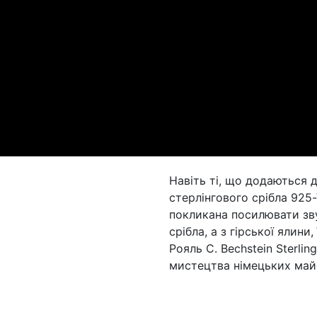
Навіть ті, що додаються д
стерлінгового срібла 925-
покликана посилювати звук
срібла, a з гірської ялини
Рояль C. Bechstein Sterlin
мистецтва німецьких май