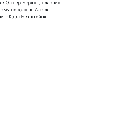
е Олівер Беркінг, власник
тому поколінні. Але ж
нія «Карл Бехштейн».