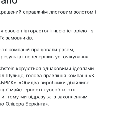
iano
рикрашений справжнім листовим золотом і
я своєю півторастолітньою історією і з
їх замовників.
бох компаній працювали разом,
 результат перевершив усі очікування.
echstein керуються однаковими ідеалами і
л Шульце, голова правління компанії «К.
РИК». «Обидва виробники дбайливо
ищої майстерності і уособлюють
ти, тому ми відразу ж із захопленням
ю Олівера Беркінга».