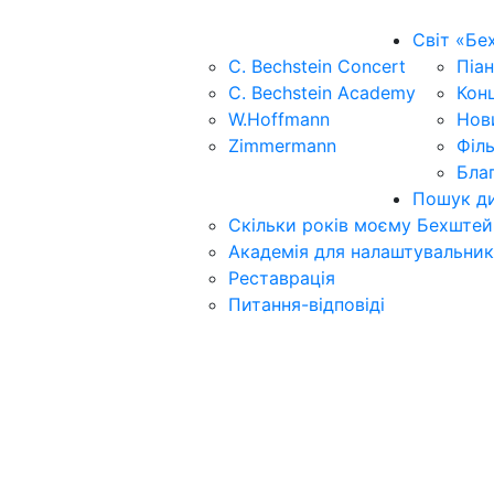
Світ «Бе
C. Bechstein Concert
Піан
C. Bechstein Academy
Кон
W.Hoffmann
Нов
Zimmermann
Філ
Бла
Пошук ди
Скільки років моєму Бехштей
Академія для налаштувальник
Реставрація
Питання-відповіді