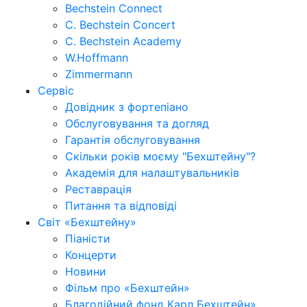
Bechstein Connect
C. Bechstein Concert
C. Bechstein Academy
W.Hoffmann
Zimmermann
Сервіс
Довідник з фортепіано
Обслуговування та догляд
Гарантія обслуговування
Скільки років моєму "Бехштейну"?
Академія для налаштувальників
Реставрація
Питання та відповіді
Світ «Бехштейну»
Піаністи
Концерти
Новини
Фільм про «Бехштейн»
Благодійний фонд Карл Бехштейн»