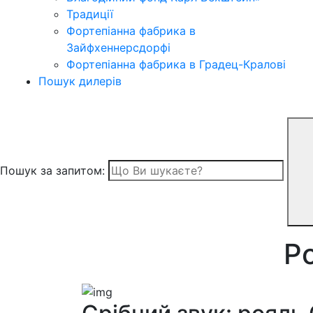
Традиції
Фортепіанна фабрика в
Зайфхеннерсдорфi
Фортепіанна фабрика в Градец-Краловi
Пошук дилерів
Пошук за запитом:
Ро