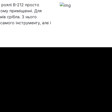
а роялі B-212 просто
кому приміщенні. Для
ів срібла. З нього
 самого інструменту, але і