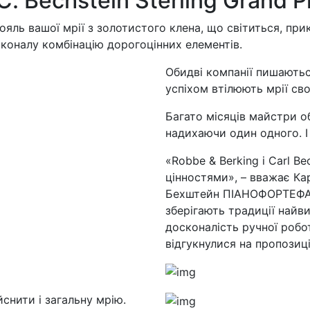
C. Bechstein Sterling Grand P
рояль вашої мрії з золотистого клена, що світиться, п
коналу комбінацію дорогоцінних елементів.
Обидві компанії пишаютьс
успіхом втілюють мрії сво
Багато місяців майстри о
надихаючи один одного. І
«Robbe & Berking і Carl B
цінностями», – вважає Кар
Бехштейн ПІАНОФОРТЕФАБ
зберігають традиції найв
досконалість ручної робо
відгукнулися на пропозиці
снити і загальну мрію.