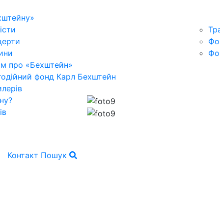
хштейну»
істи
Тр
церти
Фо
ини
Фо
ьм про «Бехштейн»
годійний фонд Карл Бехштейн
лерів
ну?
ів
Контакт
Пошук