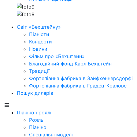
Світ «Бехштейну»
Піаністи
Концерти
Новини
Фільм про «Бехштейн»
Благодійний фонд Карл Бехштейн
Традиції
Фортепіанна фабрика в Зайфхеннерсдорфi
Фортепіанна фабрика в Градец-Кралове
Пошук дилерів
Піаніно і роялі
Рояль
Піаніно
Спеціальні моделі