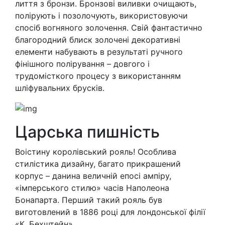
лиття з бронзи. Бронзові виливки очищають,
полірують і позолочують, використовуючи
спосіб вогняного золочення. Свій фантастично
благородний блиск золочені декоративні
елементи набувають в результаті ручного
фінішного полірування – довгого і
трудомісткого процесу з використанням
шліфувальних брусків.
Царська пишність
Воістину королівський рояль! Особлива
стилістика дизайну, багато прикрашений
корпус – данина величній епосі ампіру,
«імперського стилю» часів Наполеона
Бонапарта. Перший такий рояль був
виготовлений в 1886 році для лондонської філії
«К. Бехштейн».