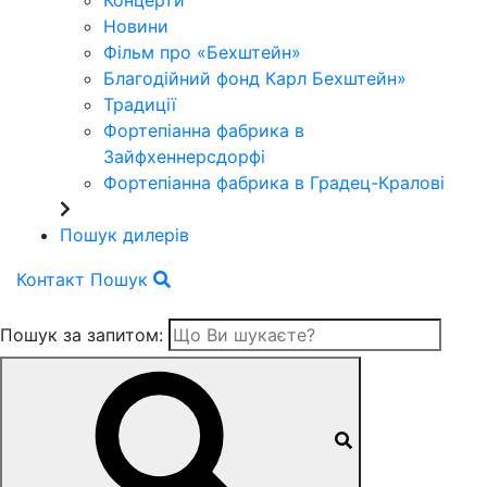
Концерти
Новини
Фільм про «Бехштейн»
Благодійний фонд Карл Бехштейн»
Традиції
Фортепіанна фабрика в
Зайфхеннерсдорфi
Фортепіанна фабрика в Градец-Краловi
Пошук дилерів
Контакт
Пошук
Пошук за запитом: