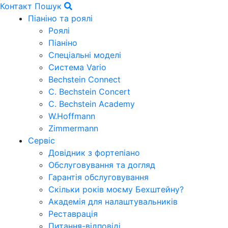
Контакт
Пошук
Піаніно та роялі
Роялі
Піаніно
Спеціальні моделі
Система Vario
Bechstein Connect
C. Bechstein Concert
C. Bechstein Academy
W.Hoffmann
Zimmermann
Сервіс
Довідник з фортепіано
Обслуговування та догляд
Гарантія обслуговування
Скільки років моєму Бехштейну?
Академія для налаштувальників
Реставрація
Питання-відповіді