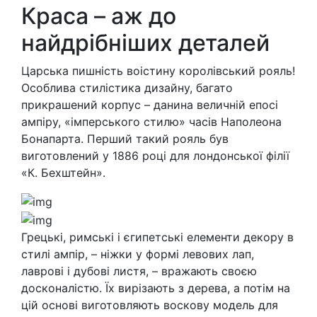
Краса – аж до
найдрібніших деталей
Царська пишність воістину королівський рояль!
Особлива стилістика дизайну, багато
прикрашений корпус – данина величній епосі
ампіру, «імперського стилю» часів Наполеона
Бонапарта. Перший такий рояль був
виготовлений у 1886 році для лондонської філії
«К. Бехштейн».
Грецькі, римські і єгипетські елементи декору в
стилі ампір, – ніжки у формі левових лап,
лаврові і дубові листя, – вражають своєю
досконалістю. Їх вирізають з дерева, а потім на
цій основі виготовляють воскову модель для