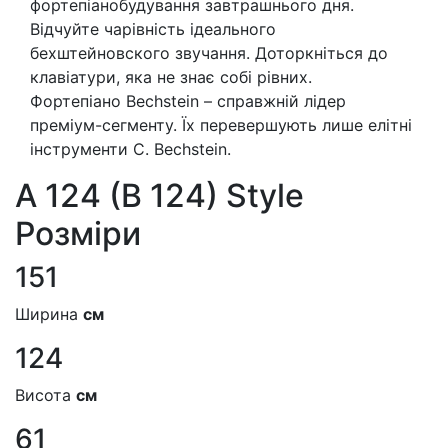
фортепіанобудування завтрашнього дня.
Відчуйте чарівність ідеального
бехштейновского звучання. Доторкніться до
клавіатури, яка не знає собі рівних.
Фортепiано Bechstein – справжній лідер
преміум-сегменту. Їх перевершують лише елітні
інструменти C. Bechstein.
A 124 (B 124) Style
Розмiри
151
Ширина
см
124
Висота
см
61