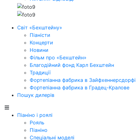
Світ «Бехштейну»
Піаністи
Концерти
Новини
Фільм про «Бехштейн»
Благодійний фонд Карл Бехштейн
Традиції
Фортепіанна фабрика в Зайфхеннерсдорфi
Фортепіанна фабрика в Градец-Кралове
Пошук дилерів
Піаніно і роялі
Рояль
Піаніно
Спеціальні моделі