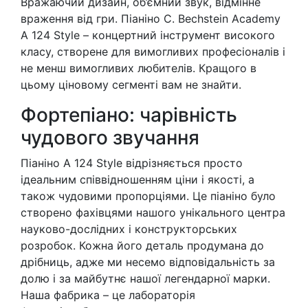
Вражаючий дизайн, об’ємний звук, відмінне
враження від гри. Піаніно C. Bechstein Academy
A 124 Style – концертний інструмент високого
класу, створене для вимогливих професіоналів і
не менш вимогливих любителів. Кращого в
цьому ціновому сегменті вам не знайти.
Фортепіано: чарівність
чудового звучання
Піаніно A 124 Style відрізняється просто
ідеальним співвідношенням ціни і якості, а
також чудовими пропорціями. Це піаніно було
створено фахівцями нашого унікального центрa
науково-дослідних і конструкторських
розробок. Кожна його деталь продумана до
дрібниць, адже ми несемо відповідальність за
долю і за майбутнє нашої легендарної марки.
Наша фабрика – це лабораторія