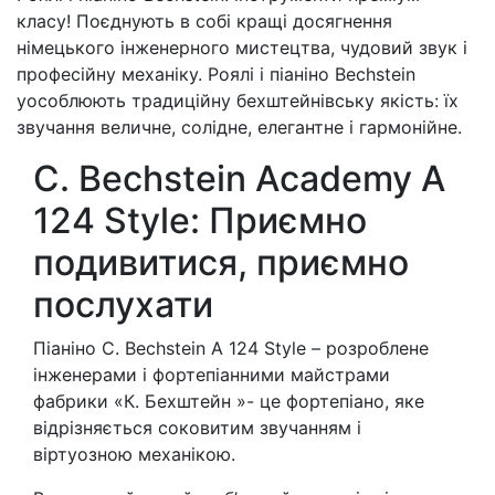
класу! Поєднують в собі кращі досягнення
німецького інженерного мистецтва, чудовий звук і
професійну механіку. Роялі і піаніно Bechstein
уособлюють традиційну бехштейнiвську якість: їх
звучання величне, солідне, елегантне і гармонійне.
C. Bechstein Academy A
124 Style: Приємно
подивитися, приємно
послухати
Піаніно C. Bechstein A 124 Style – розроблене
інженерами і фортепіанними майстрами
фабрики «К. Бехштейн »- це фортепіано, яке
відрізняється соковитим звучанням і
віртуозною механікою.