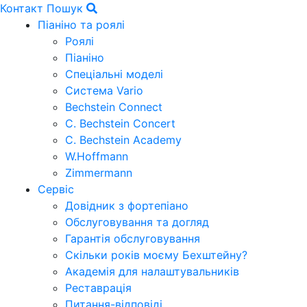
Контакт
Пошук
Піаніно та роялі
Роялі
Піаніно
Спеціальні моделі
Система Vario
Bechstein Connect
C. Bechstein Concert
C. Bechstein Academy
W.Hoffmann
Zimmermann
Сервіс
Довідник з фортепіано
Обслуговування та догляд
Гарантія обслуговування
Скільки років моєму Бехштейну?
Академія для налаштувальників
Реставрація
Питання-відповіді