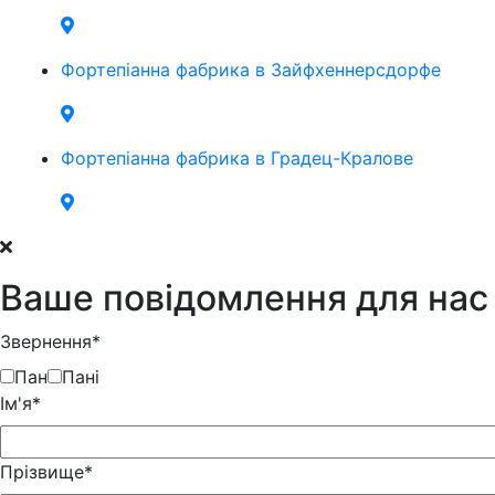
Фортепіанна фабрика в Зайфхеннерсдорфе
Фортепіанна фабрика в Градец-Кралове
Ваше повідомлення для нас
Звернення*
Пан
Пані
Iм'я*
Прізвище*