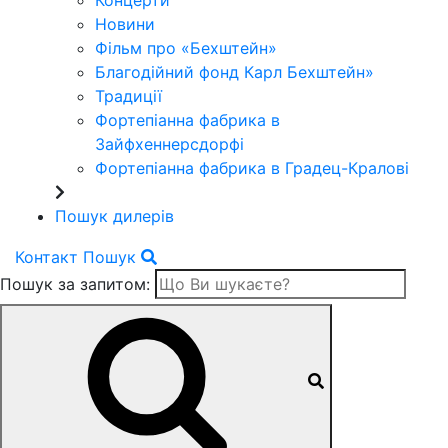
Концерти
Новини
Фільм про «Бехштейн»
Благодійний фонд Карл Бехштейн»
Традиції
Фортепіанна фабрика в
Зайфхеннерсдорфi
Фортепіанна фабрика в Градец-Краловi
Пошук дилерів
Контакт
Пошук
Пошук за запитом: