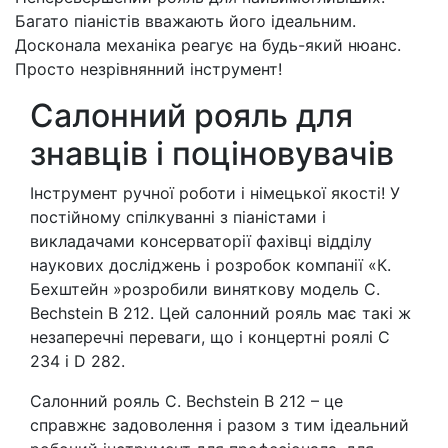
Багато піаністiв вважають його ідеальним.
Досконала механіка реагує на будь-який нюанс.
Просто незрівнянний інструмент!
Салонний рояль для
знавців і поціновувачів
Інструмент ручної роботи і німецької якості! У
постійному спілкуванні з піаністами і
викладачами консерваторії фахівці відділу
наукових досліджень і розробок компанії «К.
Бехштейн »розробили виняткову модель C.
Bechstein B 212. Цей салонний рояль має такі ж
незаперечнi переваги, що і концертні роялі C
234 і D 282.
Салонний рояль C. Bechstein B 212 – це
справжнє задоволення і разом з тим ідеальний