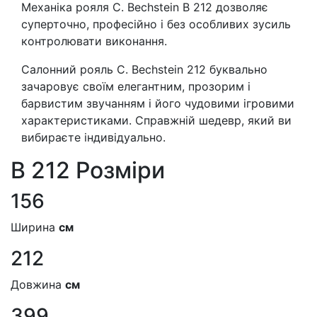
Механіка рояля C. Bechstein B 212 дозволяє
суперточно, професійно і без особливих зусиль
контролювати виконання.
Салонний рояль C. Bechstein 212 буквально
зачаровує своїм елегантним, прозорим і
барвистим звучанням і його чудовими ігровими
характеристиками. Справжній шедевр, який ви
вибираєте індивідуально.
B 212 Розмiри
156
Ширина
см
212
Довжина
см
399