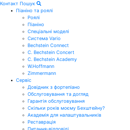
Контакт
Пошук
Піаніно та роялі
Роялі
Піаніно
Спеціальні моделі
Система Vario
Bechstein Connect
C. Bechstein Concert
C. Bechstein Academy
W.Hoffmann
Zimmermann
Сервіс
Довідник з фортепіано
Обслуговування та догляд
Гарантія обслуговування
Скільки років моєму Бехштейну?
Академія для налаштувальників
Реставрація
Питання-відповіді