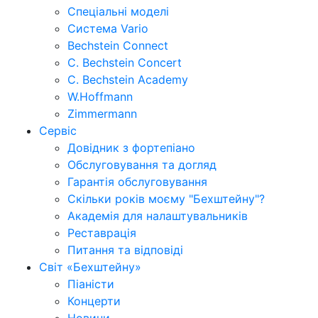
Спеціальні моделі
Система Vario
Bechstein Connect
C. Bechstein Concert
C. Bechstein Academy
W.Hoffmann
Zimmermann
Сервіс
Довідник з фортепіано
Обслуговування та догляд
Гарантія обслуговування
Скільки років моєму "Бехштейну"?
Академія для налаштувальників
Реставрація
Питання та відповіді
Світ «Бехштейну»
Піаністи
Концерти