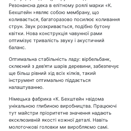
Резонансна дека в елітному роялі марки «К.
Бехштейн »являє собою мембрану, що
коливається, багаторазово посилює коливання
струн. Звук розкривається, подібно бутону
квітки. Нова конструкція чавунної рами
оптимізує тривалість звуку і акустичний
баланс.
Оптимальна стабільність ладу: вірбельбанк,
склеєний з дев’яти шарів деревини, забезпечує
ще більш рівний хід всіх кілків, такий
інструмент оптимально піддається
налаштуванню.
Німецька фабрика «К. Бехштейн »відома
унікальною глибиною виробництва. Працюючі
тут майстри пріоритетне значення надають
ексклюзивнiй якості кожної деталі. Навіть
молоточкові головки ми виробляємо самі.