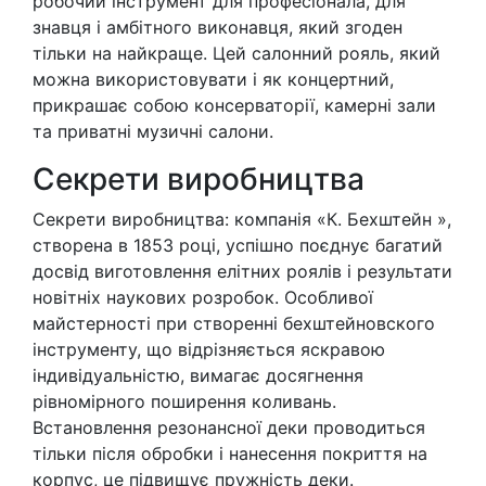
робочий інструмент для професіонала, для
знавця і амбітного виконавця, який згоден
тільки на найкраще. Цей салонний рояль, який
можна використовувати і як концертний,
прикрашає собою консерваторії, камерні зали
та приватні музичні салони.
Cекрети виробництва
Секрети виробництва: компанія «К. Бехштейн »,
створена в 1853 році, успішно поєднує багатий
досвід виготовлення елітних роялів і результати
новітніх наукових розробок. Особливої ​​
майстерності при створенні бехштейновского
інструменту, що відрізняється яскравою
індивідуальністю, вимагає досягнення
рівномірного поширення коливань.
Встановлення резонансної деки проводиться
тільки після обробки і нанесення покриття на
корпус, це підвищує пружність деки.