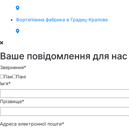
Фортепіанна фабрика в Градец-Кралове
Ваше повідомлення для нас
Звернення*
Пан
Пані
Iм'я*
Прізвище*
Адреса електронної пошти*