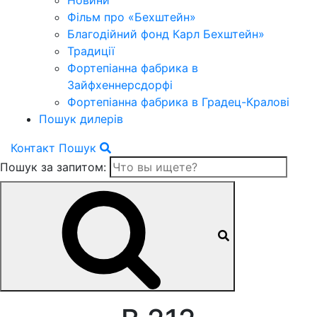
Новини
Фільм про «Бехштейн»
Благодійний фонд Карл Бехштейн»
Традиції
Фортепіанна фабрика в
Зайфхеннерсдорфi
Фортепіанна фабрика в Градец-Краловi
Пошук дилерів
Контакт
Пошук
Пошук за запитом: