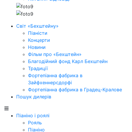
Світ «Бехштейну»
Піаністи
Концерти
Новини
Фільм про «Бехштейн»
Благодійний фонд Карл Бехштейн
Традиції
Фортепіанна фабрика в
Зайфхеннерсдорфi
Фортепіанна фабрика в Градец-Кралове
Пошук дилерів
Піаніно і роялі
Рояль
Піаніно