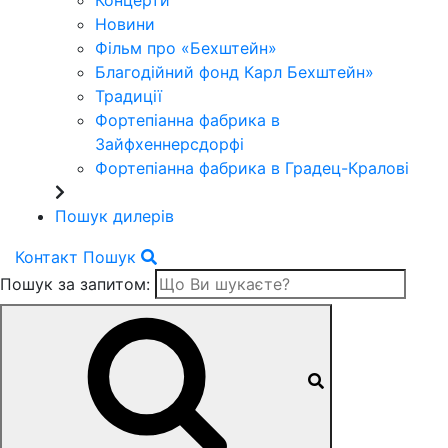
Концерти
Новини
Фільм про «Бехштейн»
Благодійний фонд Карл Бехштейн»
Традиції
Фортепіанна фабрика в
Зайфхеннерсдорфi
Фортепіанна фабрика в Градец-Краловi
Пошук дилерів
Контакт
Пошук
Пошук за запитом: