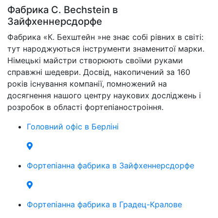
Фабрика C. Bechstein в
Зайфхеннерсдорфе
Фабрика «К. Бехштейн »не знає собі рівних в світі:
тут народжуються інструменти знаменитої марки.
Німецькі майстри створюють своїми руками
справжні шедеври. Досвід, накопичений за 160
років існування компанії, помножений на
досягнення нашого центру наукових досліджень і
розробок в області фортепіаностроіння.
Головний офіс в Берліні
Фортепіанна фабрика в Зайфхеннерсдорфе
Фортепіанна фабрика в Градец-Кралове