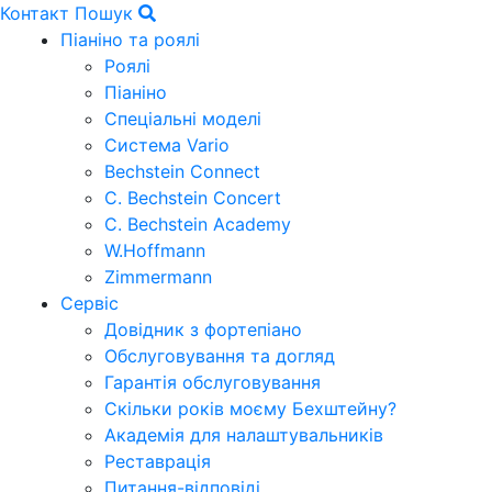
Контакт
Пошук
Піаніно та роялі
Роялі
Піаніно
Спеціальні моделі
Система Vario
Bechstein Connect
C. Bechstein Concert
C. Bechstein Academy
W.Hoffmann
Zimmermann
Сервіс
Довідник з фортепіано
Обслуговування та догляд
Гарантія обслуговування
Скільки років моєму Бехштейну?
Академія для налаштувальників
Реставрація
Питання-відповіді