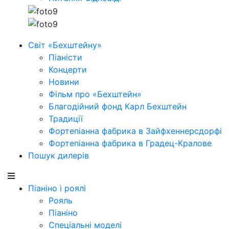
Світ «Бехштейну»
Піаністи
Концерти
Новини
Фільм про «Бехштейн»
Благодійний фонд Карл Бехштейн
Традиції
Фортепіанна фабрика в Зайфхеннерсдорфi
Фортепіанна фабрика в Градец-Кралове
Пошук дилерів
Піаніно і роялі
Рояль
Піаніно
Спеціальні моделі