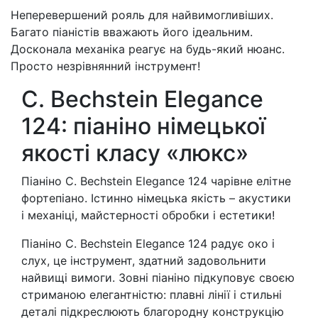
Неперевершений рояль для найвимогливіших.
Багато піаністiв вважають його ідеальним.
Досконала механіка реагує на будь-який нюанс.
Просто незрівнянний інструмент!
C. Bechstein Elegance
124: піаніно німецької
якості класу «люкс»
Піаніно C. Bechstein Elegance 124 чарівне елітне
фортепіано. Істинно німецька якість – акустики
і механіці, майстерності обробки і естетики!
Піаніно C. Bechstein Elegance 124 радує око і
слух, це інструмент, здатний задовольнити
найвищі вимоги. Зовні піаніно підкуповує своєю
стриманою елегантністю: плавні лінії і стильні
деталі підкреслюють благородну конструкцію