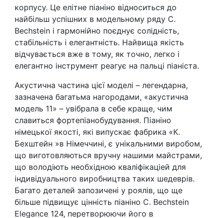
корпусу. Це елітне піаніно відноситься до
найбільш успішних в модельному ряду C.
Bechstein і гармонійно поєднує солідність,
стабільність і елегантність. Найвища якість
відчувається вже в тому, як точно, легко і
елегантно інструмент реагує на пальці піаніста.
Акустична частина цієї моделі – легендарна,
зазначена багатьма нагородами, «акустична
модель 11» – увібрала в себе краще, чим
славиться фортепіанобудування. Піаніно
німецької якості, які випускає фабрика «К.
Бехштейн »в Німеччині, є унікальними виробом,
що виготовляються вручну нашими майстрами,
що володіють необхідною кваліфікaціей для
індивідуального виробництва таких шедеврів.
Багато деталей запозичені у роялів, що ще
більше підвищує цінність піаніно C. Bechstein
Elegance 124, перетворюючи його в