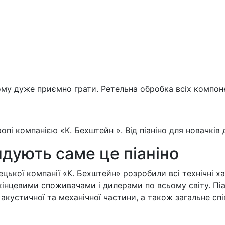
му дуже приємно грати. Ретельна обробка всіх компонен
вропі компанією «К. Бехштейн ». Від піаніно для новачків
дують саме це піаніно
ецької компанії «К. Бехштейн» розробили всі технічні 
кінцевими споживачами і дилерами по всьому світу. Піа
акустичної та механічної частини, а також загальне спі