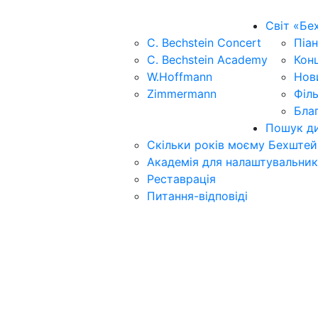
Світ «Бе
C. Bechstein Concert
Піан
C. Bechstein Academy
Кон
W.Hoffmann
Нов
Zimmermann
Філ
Бла
Пошук ди
Скільки років моєму Бехштей
Академія для налаштувальник
Реставрація
Питання-відповіді