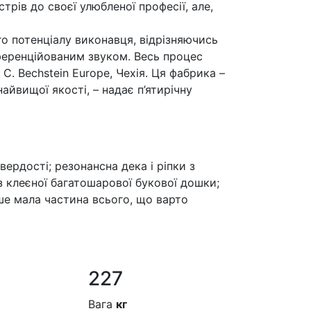
трів до своєї улюбленої професії, але,
о потенціалу виконавця, відрізняючись
ференційованим звуком. Весь процес
. Bechstein Europe, Чехія. Ця фабрика –
йвищої якості, – надає п’ятирічну
ердості; резонансна дека і ріпки з
з клеєної багатошарової букової дошки;
ише мала частина всього, що варто
227
Вага
кг