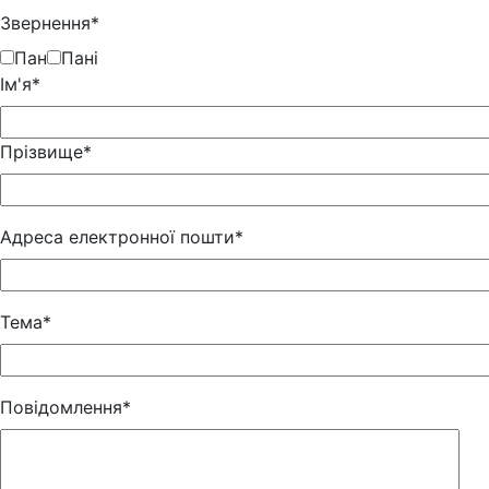
Звернення*
Пан
Пані
Iм'я*
Прізвище*
Адреса електронної пошти*
Тема*
Повідомлення*