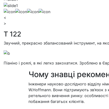
<
>
T 122
Звучний, прекрасно збалансований інструмент, на яко
Піаніно і роялі, в які легко закохатися. Зроблено в Є
Чому знавці рекомен
Інженери науково-дослідного відділу нім
W.Hoffmann. Вони підтримують зв’язок з 
ретельного вивчення ринку: особливості 
побажання багатьох клієнтів.