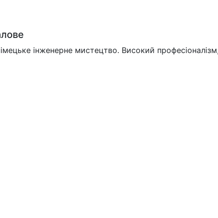
алове
імецьке інженерне мистецтво. Високий професіоналізм, с