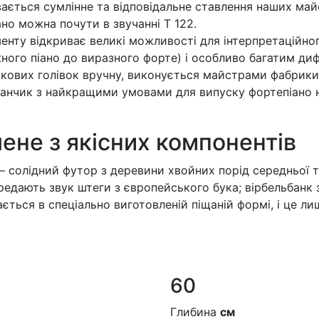
вається сумлінне та відповідальне ставлення наших майс
ано можна почути в звучанні T 122.
енту відкриває великі можливості для інтерпретаційног
ного піано до виразного форте) і особливо багатим ди
ових голівок вручну, виконується майстрами фабрики C
нчик з найкращими умовами для випуску фортепіано на
лене з якісних компонентів
– солідний футор з деревини хвойних порід середньої тв
редають звук штеги з європейського бука; вірбельбанк 
ається в спеціально виготовленій піщаній формі, і це л
60
Глибина
см