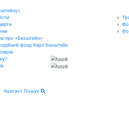
хштейну»
істи
Тр
церти
Фо
ини
Фо
ьм про «Бехштейн»
годійний фонд Карл Бехштейн
лерів
ну?
ів
Контакт
Пошук