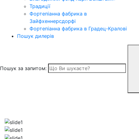
Традиції
Фортепіанна фабрика в
Зайфхеннерсдорфi
Фортепіанна фабрика в Градец-Краловi
Пошук дилерів
Пошук за запитом: