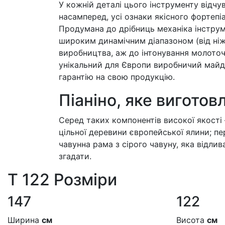
У кожній деталі цього інструменту відчу
насамперед, усі ознаки якісного фортепі
Продумана до дрібниць механіка інструм
широким динамічним діапазоном (від ніж
виробництва, аж до інтонування молоточк
унікальний для Європи виробничий майда
гарантію на свою продукцію.
Піаніно, яке виготов
Серед таких компонентів високої якості 
цільної деревини європейської ялини; пе
чавунна рама з сірого чавуну, яка відлив
згадати.
T 122 Розміри
147
122
Ширина
см
Висота
см