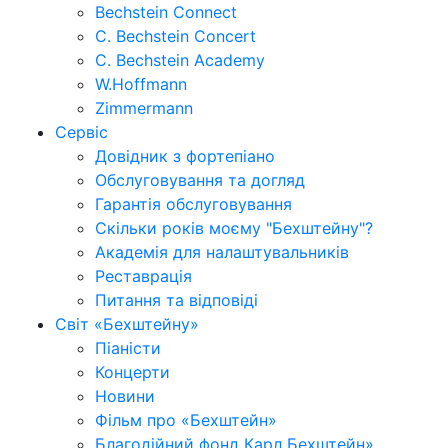
Bechstein Connect
C. Bechstein Concert
C. Bechstein Academy
W.Hoffmann
Zimmermann
Сервіс
Довідник з фортепіано
Обслуговування та догляд
Гарантія обслуговування
Скільки років моєму "Бехштейну"?
Академія для налаштувальників
Реставрація
Питання та відповіді
Світ «Бехштейну»
Піаністи
Концерти
Новини
Фільм про «Бехштейн»
Благодійний фонд Карл Бехштейн»