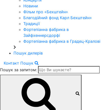
Концерти
Новини
Фільм про «Бехштейн»
Благодійний фонд Карл Бехштейн»
Традиції
Фортепіанна фабрика в
Зайфхеннерсдорфi
Фортепіанна фабрика в Градец-Краловi
Пошук дилерів
Контакт
Пошук
Пошук за запитом: