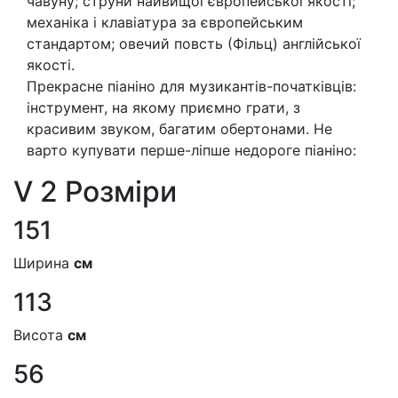
чавуну; струни найвищої європейської якості;
механіка і клавіатура за європейським
стандартом; овечий повсть (Фільц) англійської
якості.
Прекрасне піаніно для музикантів-початківців:
інструмент, на якому приємно грати, з
красивим звуком, багатим обертонами. Не
варто купувати перше-ліпше недороге піаніно:
V 2 Розміри
151
Ширина
см
113
Висота
см
56