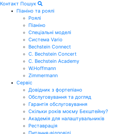
Контакт
Пошук
Піаніно та роялі
Роялі
Піаніно
Спеціальні моделі
Система Vario
Bechstein Connect
C. Bechstein Concert
C. Bechstein Academy
W.Hoffmann
Zimmermann
Сервіс
Довідник з фортепіано
Обслуговування та догляд
Гарантія обслуговування
Скільки років моєму Бехштейну?
Академія для налаштувальників
Реставрація
Питання-відповіді