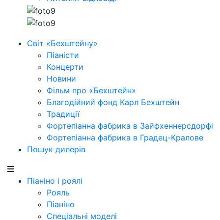
Світ «Бехштейну»
Піаністи
Концерти
Новини
Фільм про «Бехштейн»
Благодійний фонд Карл Бехштейн
Традиції
Фортепіанна фабрика в Зайфхеннерсдорфi
Фортепіанна фабрика в Градец-Кралове
Пошук дилерів
Піаніно і роялі
Рояль
Піаніно
Спеціальні моделі