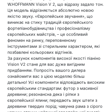
W.HOFFMANN Vision V 2, що відразу задало тон.
Ця модель відрізняється абсолютно новою
якістю звуку. «Європейське звучання», що
виникає на стику традицій європейського
фортепіанобудівництва і професіоналізму
європейських майстрів, – це особливий
феномен на ринку, переповненому
інструментами зі стерильним характером, які
позбавлені кольорових відтінків.
За рахунок компонентів високої якості піаніно
Vision V2 стане для вас дуже вигідним
придбанням. Попросіть вашого дилера
ознайомити вас з цією моделлю більш
детально! Усі компоненти відповідають високим
європейським стандартам: футор з масивної
деревини; резонансна дека і ріпки з
європейської ялини; передають звук штеги з
деревини твердих порід; чавунна рама з сірого