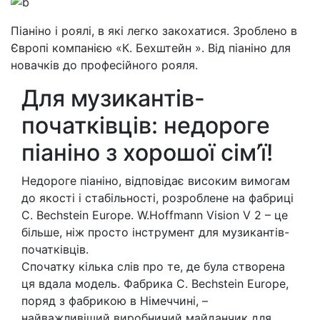
Піаніно і роялі, в які легко закохатися. Зроблено в
Європі компанією «К. Бехштейн ». Від піаніно для
новачків до професійного рояля.
Для музикантів-
початківців: недороге
піаніно з хорошої сім’ї!
Недороге піаніно, відповідає високим вимогам
до якості і стабільності, розроблене на фабриці
C. Bechstein Europe. W.Hoffmann Vision V 2 – це
більше, ніж просто інструмент для музикантів-
початківців.
Спочатку кілька слів про те, де була створена
ця вдала модель. Фабрика C. Bechstein Europe,
поряд з фабрикою в Німеччині, –
найважливіший виробничий майданчик для