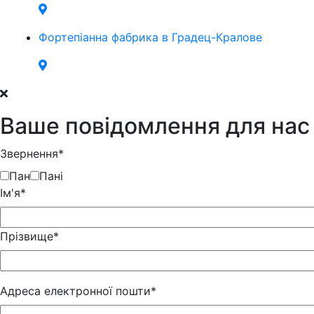
Фортепіанна фабрика в Градец-Кралове
Ваше повідомлення для нас
Звернення*
Пан
Пані
Iм'я*
Прізвище*
Адреса електронної пошти*