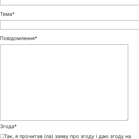
Тема*
Повідомлення*
Згода*
Так, я прочитав (ла) заяву про згоду і даю згоду на