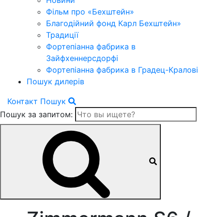
Новини
Фільм про «Бехштейн»
Благодійний фонд Карл Бехштейн»
Традиції
Фортепіанна фабрика в
Зайфхеннерсдорфi
Фортепіанна фабрика в Градец-Краловi
Пошук дилерів
Контакт
Пошук
Пошук за запитом: