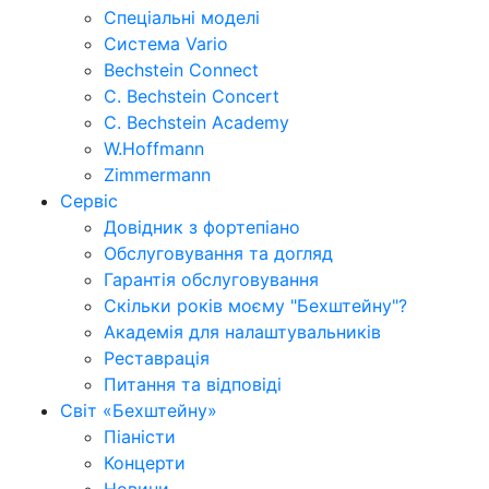
Спеціальні моделі
Система Vario
Bechstein Connect
C. Bechstein Concert
C. Bechstein Academy
W.Hoffmann
Zimmermann
Сервіс
Довідник з фортепіано
Обслуговування та догляд
Гарантія обслуговування
Скільки років моєму "Бехштейну"?
Академія для налаштувальників
Реставрація
Питання та відповіді
Світ «Бехштейну»
Піаністи
Концерти