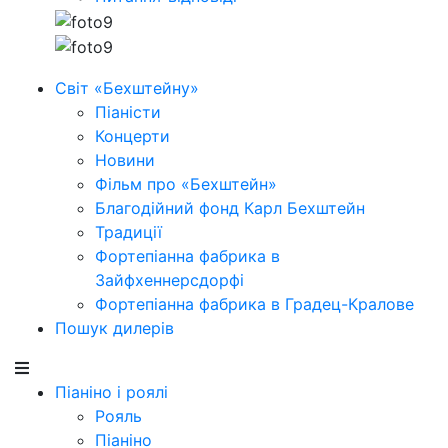
Світ «Бехштейну»
Піаністи
Концерти
Новини
Фільм про «Бехштейн»
Благодійний фонд Карл Бехштейн
Традиції
Фортепіанна фабрика в
Зайфхеннерсдорфi
Фортепіанна фабрика в Градец-Кралове
Пошук дилерів
Піаніно і роялі
Рояль
Піаніно