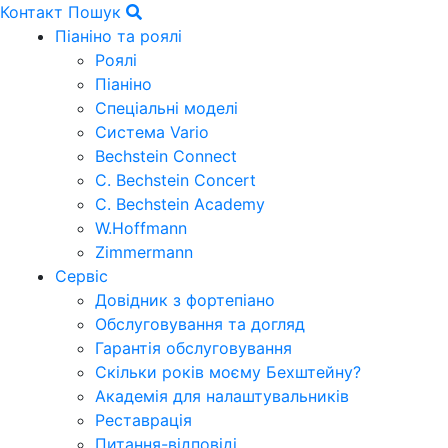
Контакт
Пошук
Піаніно та роялі
Роялі
Піаніно
Спеціальні моделі
Система Vario
Bechstein Connect
C. Bechstein Concert
C. Bechstein Academy
W.Hoffmann
Zimmermann
Сервіс
Довідник з фортепіано
Обслуговування та догляд
Гарантія обслуговування
Скільки років моєму Бехштейну?
Академія для налаштувальників
Реставрація
Питання-відповіді