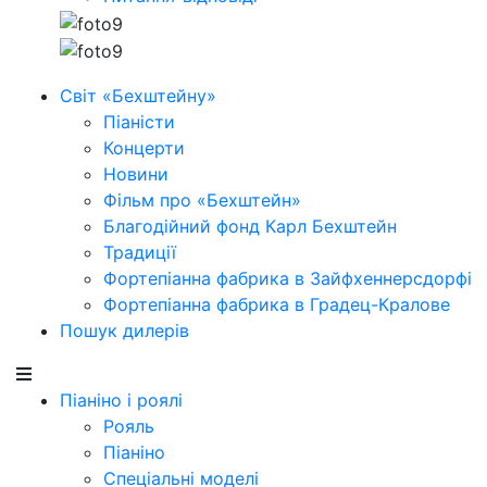
Світ «Бехштейну»
Піаністи
Концерти
Новини
Фільм про «Бехштейн»
Благодійний фонд Карл Бехштейн
Традиції
Фортепіанна фабрика в Зайфхеннерсдорфi
Фортепіанна фабрика в Градец-Кралове
Пошук дилерів
Піаніно і роялі
Рояль
Піаніно
Спеціальні моделі