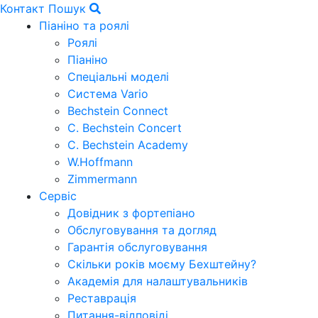
Контакт
Пошук
Піаніно та роялі
Роялі
Піаніно
Спеціальні моделі
Система Vario
Bechstein Connect
C. Bechstein Concert
C. Bechstein Academy
W.Hoffmann
Zimmermann
Сервіс
Довідник з фортепіано
Обслуговування та догляд
Гарантія обслуговування
Скільки років моєму Бехштейну?
Академія для налаштувальників
Реставрація
Питання-відповіді