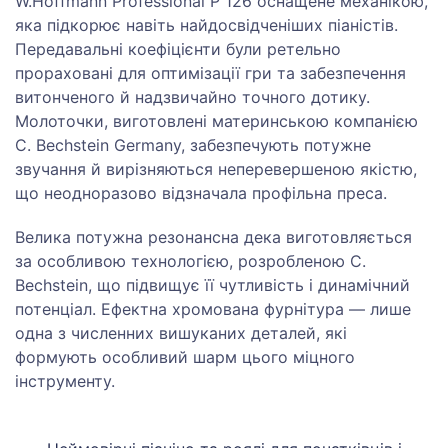
W.Hoffmann Professional P 126 оснащене механікою,
яка підкорює навіть найдосвідченіших піаністів.
Передавальні коефіцієнти були ретельно
прораховані для оптимізації гри та забезпечення
витонченого й надзвичайно точного дотику.
Молоточки, виготовлені материнською компанією
C. Bechstein Germany, забезпечують потужне
звучання й вирізняються неперевершеною якістю,
що неодноразово відзначала профільна преса.
Велика потужна резонансна дека виготовляється
за особливою технологією, розробленою C.
Bechstein, що підвищує її чутливість і динамічний
потенціал. Ефектна хромована фурнітура — лише
одна з численних вишуканих деталей, які
формують особливий шарм цього міцного
інструменту.