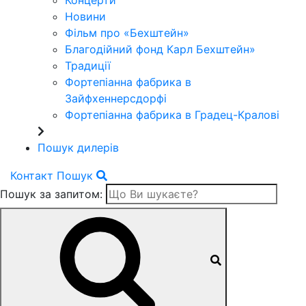
Концерти
Новини
Фільм про «Бехштейн»
Благодійний фонд Карл Бехштейн»
Традиції
Фортепіанна фабрика в
Зайфхеннерсдорфi
Фортепіанна фабрика в Градец-Краловi
Пошук дилерів
Контакт
Пошук
Пошук за запитом: