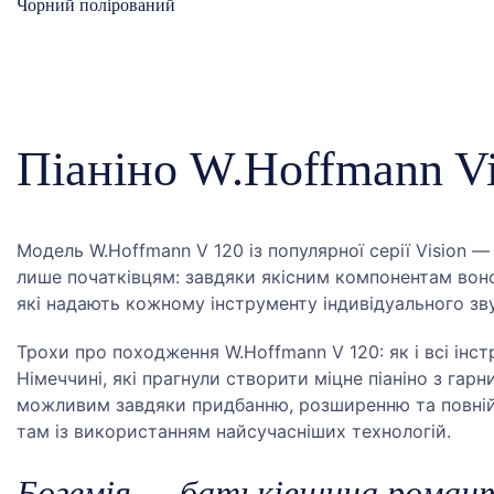
Чорний полірований
Піаніно W.Hoffmann Vi
Модель W.Hoffmann V 120 із популярної серії Vision — 
лише початківцям: завдяки якісним компонентам воно 
які надають кожному інструменту індивідуального зв
Трохи про походження W.Hoffmann V 120: як і всі інст
Німеччині, які прагнули створити міцне піаніно з гар
можливим завдяки придбанню, розширенню та повній мо
там із використанням найсучасніших технологій.
Богемія — батьківщина романт