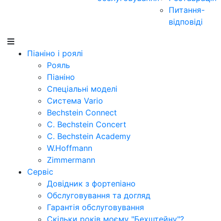
Питання-
відповіді
Піаніно і роялі
Рояль
Піаніно
Спеціальні моделі
Система Vario
Bechstein Connect
C. Bechstein Concert
C. Bechstein Academy
W.Hoffmann
Zimmermann
Сервіс
Довідник з фортепіано
Обслуговування та догляд
Гарантія обслуговування
Скільки років моєму "Бехштейну"?