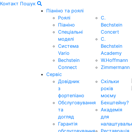
Контакт
Пошук
Піаніно та роялі
Роялі
C.
Піаніно
Bechstein
Спеціальні
Concert
моделі
C.
Система
Bechstein
Vario
Academy
Bechstein
W.Hoffmann
Connect
Zimmermann
Сервіс
Довідник
Скільки
з
років
фортепіано
моєму
Обслуговування
Бехштейну?
та
Академія
догляд
для
Гарантія
налаштуваль
обслуговування
Реставрація