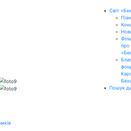
Світ «Бе
Піан
Кон
Нов
Філ
про
«Бе
Бла
фон
Кар
Бех
Пошук ди
ників