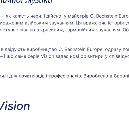
 як кажуть чехи. І дійсно, у майстрів C. Bechstein Eur
ираженим азійським звучанням. Ця вражаюча історія у
 доступне піаніно з красивим, гармонійним звучанням. О
і відвідують виробництво C. Bechstein Europe, одразу пом
і що саме серія Vision задає нові орієнтири у співвідно
оялі для початківців і професіоналів. Вироблено в Європі
Vision