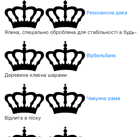
Резонансна дека
Ялина, спеціально оброблена для стабільності в будь-
Вірбельбанк
Деревина клеєна шарами
Чавунна рама
Відлита в піску