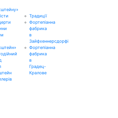
хштейну»
істи
Традиції
церти
Фортепіанна
ини
фабрика
ьм
в
Зайфхеннерсдорфi
хштейн»
Фортепіанна
годійний
фабрика
д
в
л
Градец-
штейн
Кралове
лерів