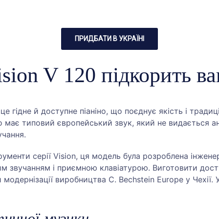
ПРИДБАТИ В УКРАЇНІ
sion V 120 підкорить в
це гідне й доступне піаніно, що поєднує якість і традиці
має типовий європейський звук, який не видається ані 
учання.
рументи серії Vision, ця модель була розроблена інженер
ним звучанням і приємною клавіатурою. Виготовити дост
дернізації виробництва C. Bechstein Europe у Чехії. У
ичної музики