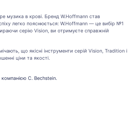
ope музика в крові. Бренд W.Hoffmann став
спіху легко пояснюється: W.Hoffmann — це вибір №1
бираючи серію Vision, ви отримуєте справжній
ічають, що якісні інструменти серій Vision, Tradition і
шенні ціни та якості.
 компанією C. Bechstein.