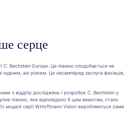
аше серце
ї C. Bechstein Europe. Це піаніно сподобається не
нудним, ані різким. Це насамперед заслуга фахівців,
ами з відділу досліджень і розробок C. Bechstein у
упне піаніно, яке відповідало б цим вимогам, стало
сі моделі серії W.Hoffmann Vision виробляються саме