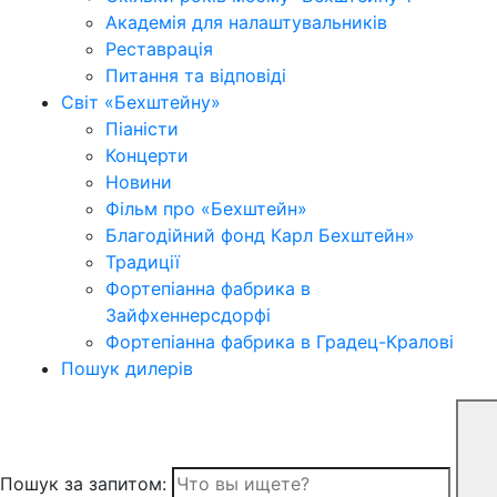
Академія для налаштувальників
Реставрація
Питання та відповіді
Світ «Бехштейну»
Піаністи
Концерти
Новини
Фільм про «Бехштейн»
Благодійний фонд Карл Бехштейн»
Традиції
Фортепіанна фабрика в
Зайфхеннерсдорфi
Фортепіанна фабрика в Градец-Краловi
Пошук дилерів
Пошук за запитом: