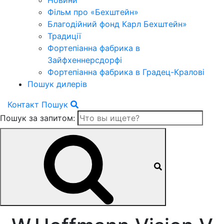
Новини
Фільм про «Бехштейн»
Благодійний фонд Карл Бехштейн»
Традиції
Фортепіанна фабрика в
Зайфхеннерсдорфi
Фортепіанна фабрика в Градец-Краловi
Пошук дилерів
Контакт
Пошук
Пошук за запитом: