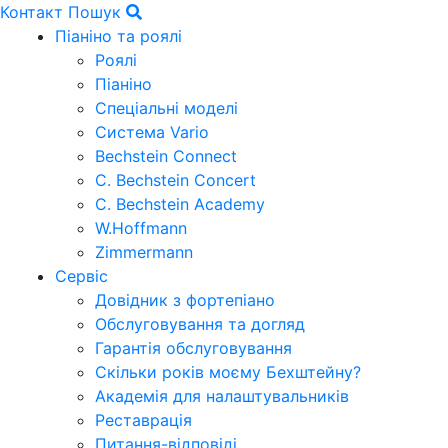
Контакт
Пошук
Піаніно та роялі
Роялі
Піаніно
Спеціальні моделі
Система Vario
Bechstein Connect
C. Bechstein Concert
C. Bechstein Academy
W.Hoffmann
Zimmermann
Сервіс
Довідник з фортепіано
Обслуговування та догляд
Гарантія обслуговування
Скільки років моєму Бехштейну?
Академія для налаштувальників
Реставрація
Питання-відповіді