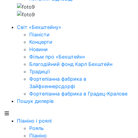
Світ «Бехштейну»
Піаністи
Концерти
Новини
Фільм про «Бехштейн»
Благодійний фонд Карл Бехштейн
Традиції
Фортепіанна фабрика в
Зайфхеннерсдорфi
Фортепіанна фабрика в Градец-Кралове
Пошук дилерів
Піаніно і роялі
Рояль
Піаніно