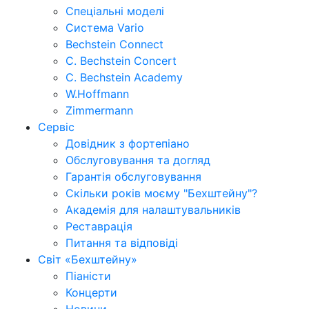
Спеціальні моделі
Система Vario
Bechstein Connect
C. Bechstein Concert
C. Bechstein Academy
W.Hoffmann
Zimmermann
Сервіс
Довідник з фортепіано
Обслуговування та догляд
Гарантія обслуговування
Скільки років моєму "Бехштейну"?
Академія для налаштувальників
Реставрація
Питання та відповіді
Світ «Бехштейну»
Піаністи
Концерти