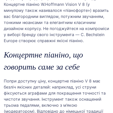
Концертне піаніно W.Hoffmann Vision V 8 (у
минулому також називалося «піанофорте») вразить
вас благородним виглядом, потужним звучанням,
тонкими нюансами та елегантним класичним
дизайном корпусу. Не погоджуйтеся на компроміси
у виборі бренду свого інструмента — C. Bechstein
Europe створює справжні якісні піаніно.
Концертне піаніно, що
говорить саме за себе
Попри доступну ціну, концертне піаніно V 8 має
безліч якісних деталей: наприклад, усі струни
фіксуються аграфами для покращення точності та
чистоти звучання. Інструмент також оснащений
трьома педалями, включно з м’якою
(модератором). Відповідно до німецької традиції