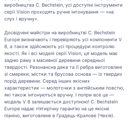
виробництва C. Bechstein, усі доступні інструменти
серії Vision проходять ручне інтонування — «на
слух і вручну».
Досвідчені майстри на виробництві C. Bechstein
Europe визначають і перевіряють усі компоненти V
8, а також здійснюють усі процедури контролю
якості. Як і всі моделі серії Vision, ця модель має
задню раму з масивної деревини середньої
твердості. Резонансна дека та її ребра виготовлені
зі смереки, містки та брусова основа — із твердих
порід деревини. Серед інших якісних
характеристик — молоточки з англійським повстю,
які також інтонуються вручну. І попри все це —
модель V 8 залишається доступною! C. Bechstein
Europe надає п’ятирічну гарантію на це якісне
піаніно, виготовлене в Градець-Кралове (Чехія).