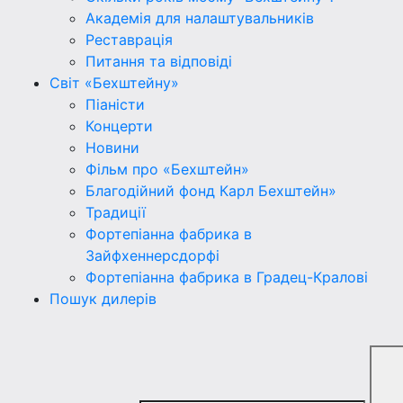
Академія для налаштувальників
Реставрація
Питання та відповіді
Світ «Бехштейну»
Піаністи
Концерти
Новини
Фільм про «Бехштейн»
Благодійний фонд Карл Бехштейн»
Традиції
Фортепіанна фабрика в
Зайфхеннерсдорфi
Фортепіанна фабрика в Градец-Краловi
Пошук дилерів