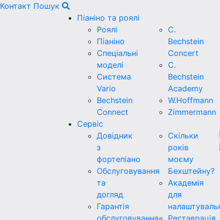
Контакт
Пошук
Піаніно та роялі
Роялі
C.
Піаніно
Bechstein
Спеціальні
Concert
моделі
C.
Система
Bechstein
Vario
Academy
Bechstein
W.Hoffmann
Connect
Zimmermann
Сервіс
Довідник
Скільки
з
років
фортепіано
моєму
Обслуговування
Бехштейну?
та
Академія
догляд
для
Гарантія
налаштуваль
обслуговування
Реставрація