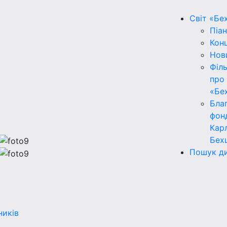
Світ «Бе
Піан
Кон
Нов
Філ
про
«Бе
Бла
фон
Кар
Бех
Пошук ди
ників