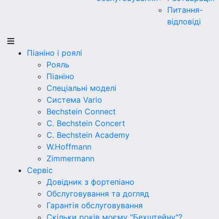
Питання-
відповіді
Піаніно і роялі
Рояль
Піаніно
Спеціальні моделі
Система Vario
Bechstein Connect
C. Bechstein Concert
C. Bechstein Academy
W.Hoffmann
Zimmermann
Сервіс
Довідник з фортепіано
Обслуговування та догляд
Гарантія обслуговування
Скільки років моєму "Бехштейну"?