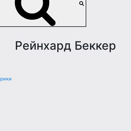
Рейнхард Беккер
брики