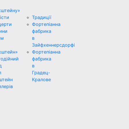
хштейну»
істи
Традиції
церти
Фортепіанна
ини
фабрика
ьм
в
Зайфхеннерсдорфi
хштейн»
Фортепіанна
годійний
фабрика
д
в
л
Градец-
штейн
Кралове
лерів