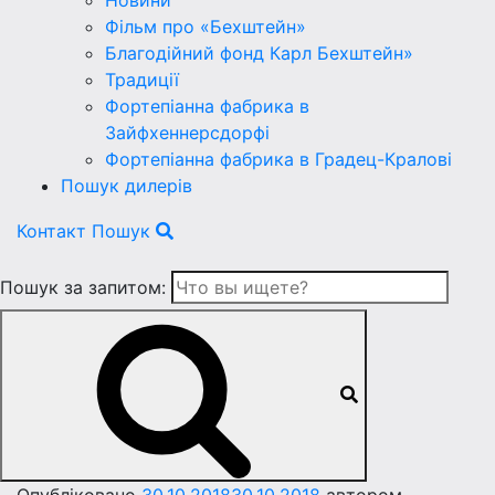
Новини
Фільм про «Бехштейн»
Благодійний фонд Карл Бехштейн»
Традиції
Фортепіанна фабрика в
Зайфхеннерсдорфi
Фортепіанна фабрика в Градец-Краловi
Пошук дилерів
Контакт
Пошук
Пошук за запитом: