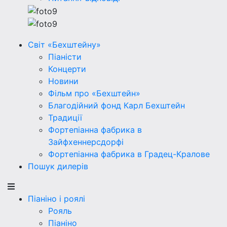
Світ «Бехштейну»
Піаністи
Концерти
Новини
Фільм про «Бехштейн»
Благодійний фонд Карл Бехштейн
Традиції
Фортепіанна фабрика в
Зайфхеннерсдорфi
Фортепіанна фабрика в Градец-Кралове
Пошук дилерів
Піаніно і роялі
Рояль
Піаніно