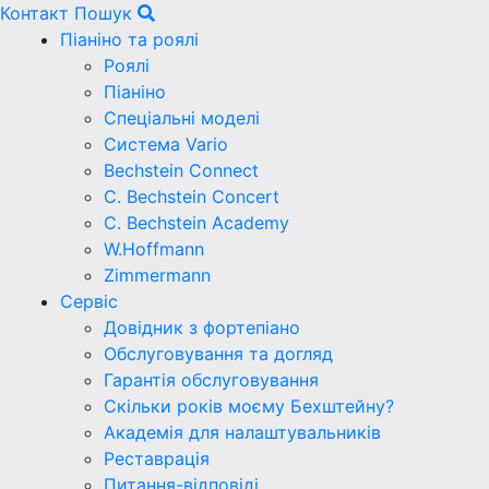
Контакт
Пошук
Піаніно та роялі
Роялі
Піаніно
Спеціальні моделі
Система Vario
Bechstein Connect
C. Bechstein Concert
C. Bechstein Academy
W.Hoffmann
Zimmermann
Сервіс
Довідник з фортепіано
Обслуговування та догляд
Гарантія обслуговування
Скільки років моєму Бехштейну?
Академія для налаштувальників
Реставрація
Питання-відповіді