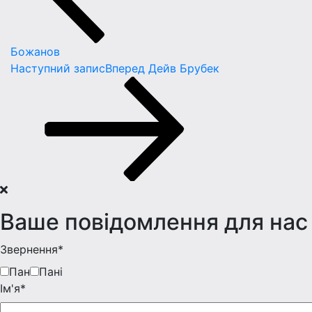
Божанов
Наступний запис
Вперед
Дейв Брубек
Ваше повідомлення для нас
Звернення*
Пан
Пані
Iм'я*