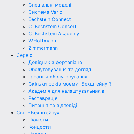
Спеціальні моделі
Система Vario
Bechstein Connect
C. Bechstein Concert
C. Bechstein Academy
W.Hoffmann
Zimmermann
Сервіс
Довідник з фортепіано
Обслуговування та догляд
Гарантія обслуговування
Скільки років моєму "Бехштейну"?
Академія для налаштувальників
Реставрація
Питання та відповіді
Світ «Бехштейну»
Піаністи
Концерти