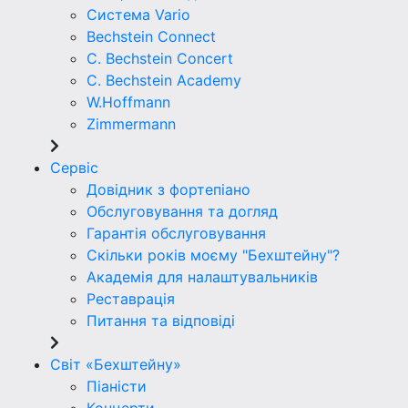
Система Vario
Bechstein Connect
C. Bechstein Concert
C. Bechstein Academy
W.Hoffmann
Zimmermann
Сервіс
Довідник з фортепіано
Обслуговування та догляд
Гарантія обслуговування
Скільки років моєму "Бехштейну"?
Академія для налаштувальників
Реставрація
Питання та відповіді
Світ «Бехштейну»
Піаністи