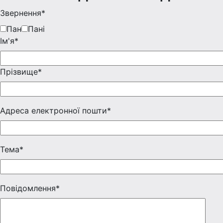
Звернення*
Пан
Пані
Iм'я*
Прізвище*
Адреса електронної пошти*
Тема*
Повідомлення*