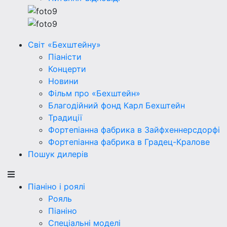
Світ «Бехштейну»
Піаністи
Концерти
Новини
Фільм про «Бехштейн»
Благодійний фонд Карл Бехштейн
Традиції
Фортепіанна фабрика в Зайфхеннерсдорфi
Фортепіанна фабрика в Градец-Кралове
Пошук дилерів
Піаніно і роялі
Рояль
Піаніно
Спеціальні моделі