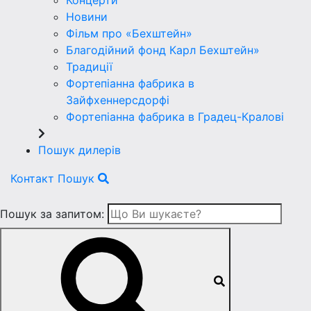
Концерти
Новини
Фільм про «Бехштейн»
Благодійний фонд Карл Бехштейн»
Традиції
Фортепіанна фабрика в
Зайфхеннерсдорфi
Фортепіанна фабрика в Градец-Краловi
Пошук дилерів
Контакт
Пошук
Пошук за запитом: