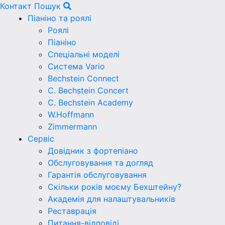
Контакт
Пошук
Піаніно та роялі
Роялі
Піаніно
Спеціальні моделі
Система Vario
Bechstein Connect
C. Bechstein Concert
C. Bechstein Academy
W.Hoffmann
Zimmermann
Сервіс
Довідник з фортепіано
Обслуговування та догляд
Гарантія обслуговування
Скільки років моєму Бехштейну?
Академія для налаштувальників
Реставрація
Питання-відповіді