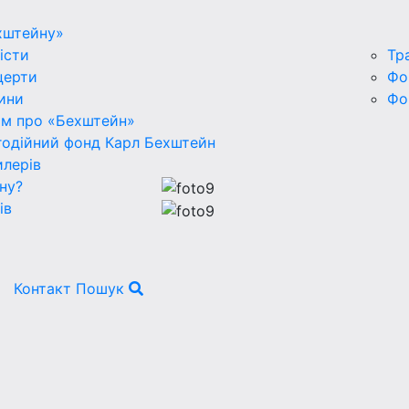
хштейну»
істи
Тр
церти
Фо
ини
Фо
ьм про «Бехштейн»
годійний фонд Карл Бехштейн
лерів
ну?
ів
Контакт
Пошук