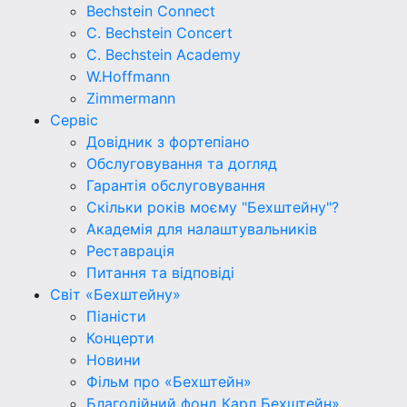
Bechstein Connect
C. Bechstein Concert
C. Bechstein Academy
W.Hoffmann
Zimmermann
Сервіс
Довідник з фортепіано
Обслуговування та догляд
Гарантія обслуговування
Скільки років моєму "Бехштейну"?
Академія для налаштувальників
Реставрація
Питання та відповіді
Світ «Бехштейну»
Піаністи
Концерти
Новини
Фільм про «Бехштейн»
Благодійний фонд Карл Бехштейн»