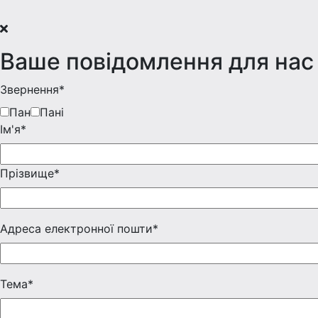
Ваше повідомлення для нас
Звернення*
Пан
Пані
Iм'я*
Прізвище*
Адреса електронної пошти*
Тема*