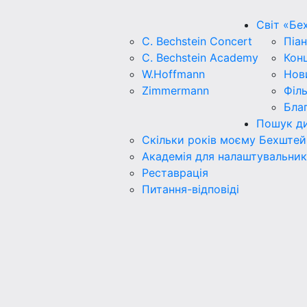
Світ «Бе
C. Bechstein Concert
Піан
C. Bechstein Academy
Кон
W.Hoffmann
Нов
Zimmermann
Філ
Бла
Пошук ди
Скільки років моєму Бехштей
Академія для налаштувальник
Реставрація
Питання-відповіді