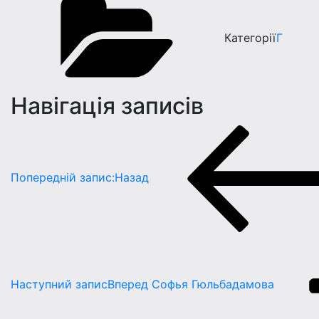
Категорії
Г
Навігація записів
Попередній запис:
Назад
Наступний запис
Вперед
Софья Гюльбадамова