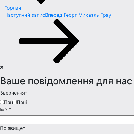
Горлач
Наступний запис
Вперед
Георг Михаэль Грау
Ваше повідомлення для нас
Звернення*
Пан
Пані
Iм'я*
Прізвище*