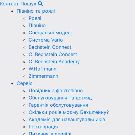
Контакт
Пошук
Піаніно та роялі
Роялі
Піаніно
Спеціальні моделі
Система Vario
Bechstein Connect
C. Bechstein Concert
C. Bechstein Academy
W.Hoffmann
Zimmermann
Сервіс
Довідник з фортепіано
Обслуговування та догляд
Гарантія обслуговування
Скільки років моєму Бехштейну?
Академія для налаштувальників
Реставрація
Питання-відповіді