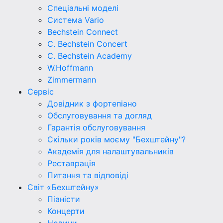
Спеціальні моделі
Система Vario
Bechstein Connect
C. Bechstein Concert
C. Bechstein Academy
W.Hoffmann
Zimmermann
Сервіс
Довідник з фортепіано
Обслуговування та догляд
Гарантія обслуговування
Скільки років моєму "Бехштейну"?
Академія для налаштувальників
Реставрація
Питання та відповіді
Світ «Бехштейну»
Піаністи
Концерти