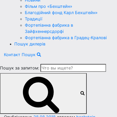
Новини
Фільм про «Бехштейн»
Благодійний фонд Карл Бехштейн»
Традиції
Фортепіанна фабрика в
Зайфхеннерсдорфi
Фортепіанна фабрика в Градец-Краловi
Пошук дилерів
Контакт
Пошук
Пошук за запитом: