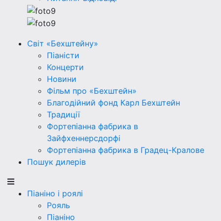
Світ «Бехштейну»
Піаністи
Концерти
Новини
Фільм про «Бехштейн»
Благодійний фонд Карл Бехштейн
Традиції
Фортепіанна фабрика в
Зайфхеннерсдорфi
Фортепіанна фабрика в Градец-Кралове
Пошук дилерів
Піаніно і роялі
Рояль
Піаніно