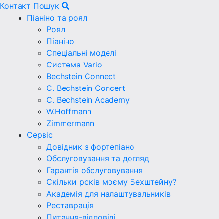
Контакт
Пошук
Піаніно та роялі
Роялі
Піаніно
Спеціальні моделі
Система Vario
Bechstein Connect
C. Bechstein Concert
C. Bechstein Academy
W.Hoffmann
Zimmermann
Сервіс
Довідник з фортепіано
Обслуговування та догляд
Гарантія обслуговування
Скільки років моєму Бехштейну?
Академія для налаштувальників
Реставрація
Питання-відповіді