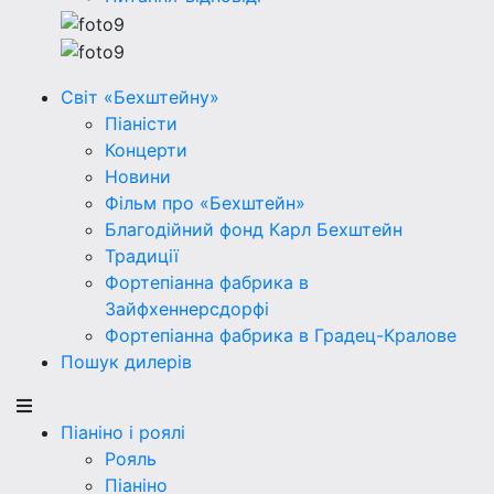
Світ «Бехштейну»
Піаністи
Концерти
Новини
Фільм про «Бехштейн»
Благодійний фонд Карл Бехштейн
Традиції
Фортепіанна фабрика в
Зайфхеннерсдорфi
Фортепіанна фабрика в Градец-Кралове
Пошук дилерів
Піаніно і роялі
Рояль
Піаніно