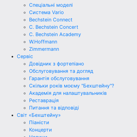
Спеціальні моделі
Система Vario
Bechstein Connect
C. Bechstein Concert
C. Bechstein Academy
W.Hoffmann
Zimmermann
Сервіс
Довідник з фортепіано
Обслуговування та догляд
Гарантія обслуговування
Скільки років моєму "Бехштейну"?
Академія для налаштувальників
Реставрація
Питання та відповіді
Світ «Бехштейну»
Піаністи
Концерти