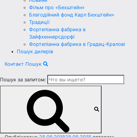
Новини
Фільм про «Бехштейн»
Благодійний фонд Карл Бехштейн»
Традиції
Фортепіанна фабрика в
Зайфхеннерсдорфi
Фортепіанна фабрика в Градец-Краловi
Пошук дилерів
Контакт
Пошук
Пошук за запитом: