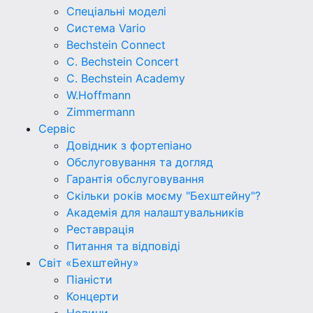
Спеціальні моделі
Система Vario
Bechstein Connect
C. Bechstein Concert
C. Bechstein Academy
W.Hoffmann
Zimmermann
Сервіс
Довідник з фортепіано
Обслуговування та догляд
Гарантія обслуговування
Скільки років моєму "Бехштейну"?
Академія для налаштувальників
Реставрація
Питання та відповіді
Світ «Бехштейну»
Піаністи
Концерти