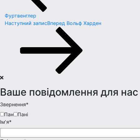
Фуртвенглер
Наступний запис
Вперед
Вольф Харден
Ваше повідомлення для нас
Звернення*
Пан
Пані
Iм'я*