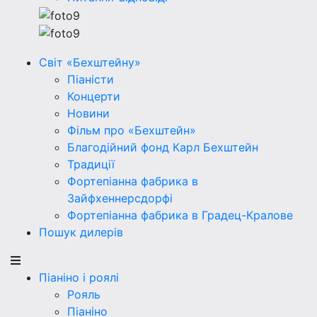
Світ «Бехштейну»
Піаністи
Концерти
Новини
Фільм про «Бехштейн»
Благодійний фонд Карл Бехштейн
Традиції
Фортепіанна фабрика в
Зайфхеннерсдорфi
Фортепіанна фабрика в Градец-Кралове
Пошук дилерів
Піаніно і роялі
Рояль
Піаніно