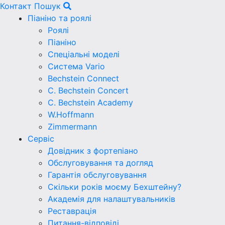
Контакт
Пошук
Піаніно та роялі
Роялі
Піаніно
Спеціальні моделі
Система Vario
Bechstein Connect
C. Bechstein Concert
C. Bechstein Academy
W.Hoffmann
Zimmermann
Сервіс
Довідник з фортепіано
Обслуговування та догляд
Гарантія обслуговування
Скільки років моєму Бехштейну?
Академія для налаштувальників
Реставрація
Питання-відповіді