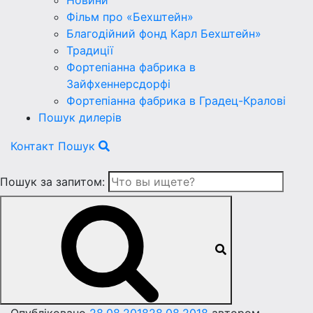
Новини
Фільм про «Бехштейн»
Благодійний фонд Карл Бехштейн»
Традиції
Фортепіанна фабрика в
Зайфхеннерсдорфi
Фортепіанна фабрика в Градец-Краловi
Пошук дилерів
Контакт
Пошук
Пошук за запитом: