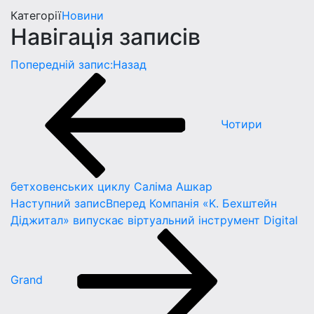
Категорії
Новини
Навігація записів
Попередній запис:
Назад
Чотири
бетховенських циклу Саліма Ашкар
Наступний запис
Вперед
Компанія «K. Бехштейн
Діджитал» випускає віртуальний інструмент Digital
Grand