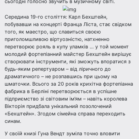
сьогодні голосно звучить в музичному світі.
Середина 19-го століття: Карл Бехштейн,
побувавши на концерті Франца Ліста, стає свідком
того, як маестро, що славиться своєю
приголомшливою віртуозністю, натхненно
перетворює рояль в купу уламків … у той момент
молодий фортепіанний майстер Бехштейн вирішує
створювати інструменти, які зможуть впоратися з
будь-яким репертуаром – від ліричного до
драматичного – не розпавшись при цьому на
шматочки. Всього за 20 років крихітна фортепіанна
фабрика в Берліні перетворюється в успішне
підприємство зі світовим ім’ям – навіть королева
Вікторія придбала унікальний позолочений
«Бехштейн». Згодом сімейна справа переходить
синам.
У своїй книзі Гуна Вендт зуміла точно вловити