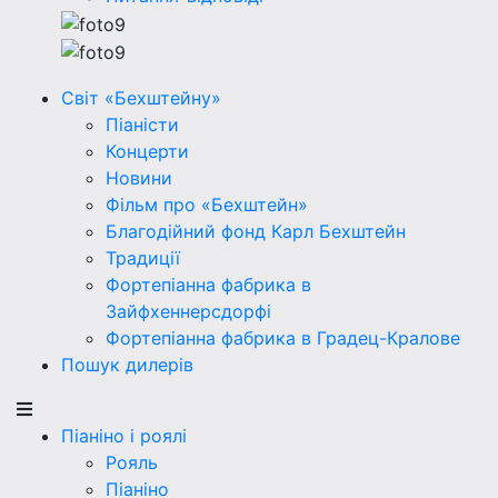
Світ «Бехштейну»
Піаністи
Концерти
Новини
Фільм про «Бехштейн»
Благодійний фонд Карл Бехштейн
Традиції
Фортепіанна фабрика в
Зайфхеннерсдорфi
Фортепіанна фабрика в Градец-Кралове
Пошук дилерів
Піаніно і роялі
Рояль
Піаніно