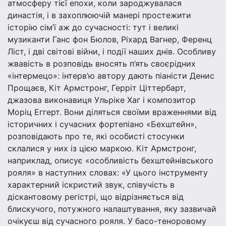
атмосферу тієї епохи, коли зароджувалася
династія, і в захоплюючій манері простежити
історію сім’ї аж до сучасності: тут і великі
музиканти Ганс фон Бюлов, Ріхард Вагнер, Ференц
Ліст, і дві світові війни, і події наших днів. Особливу
жвавість в розповідь вносять п’ять своєрідних
«інтермецо»: інтерв’ю автору дають піаністи Денис
Прощаєв, Кіт Армстронг, Герріт Ціттербарт,
джазовa виконавиця Ульріке Хаг і композитор
Моріц Еггерт. Вони діляться своїми враженнями від
історичних і сучасних фортепіано «Бехштейн»,
розповідають про те, які особисті стосунки
склалися у них із цією маркою. Кіт Армстронг,
наприклад, описує «особливість бехштейнівського
рояля» в наступних словах: «У цього інструменту
характерний іскристий звук, співучість в
діскантовому регістрі, що відрізняється від
блискучого, потужного налаштування, яку зазвичай
очікуєш від сучасного рояля. У басо-теноровому