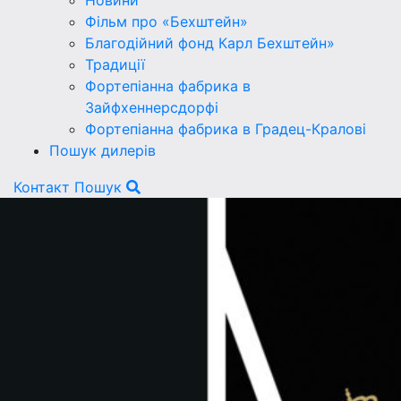
Новини
Фільм про «Бехштейн»
Благодійний фонд Карл Бехштейн»
Традиції
Фортепіанна фабрика в
Зайфхеннерсдорфi
Фортепіанна фабрика в Градец-Краловi
Пошук дилерів
Контакт
Пошук