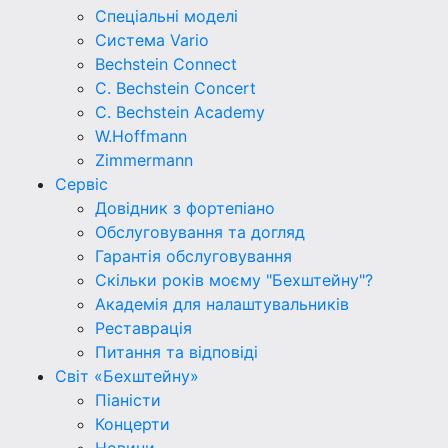
Спеціальні моделі
Система Vario
Bechstein Connect
C. Bechstein Concert
C. Bechstein Academy
W.Hoffmann
Zimmermann
Сервіс
Довідник з фортепіано
Обслуговування та догляд
Гарантія обслуговування
Скільки років моєму "Бехштейну"?
Академія для налаштувальників
Реставрація
Питання та відповіді
Світ «Бехштейну»
Піаністи
Концерти