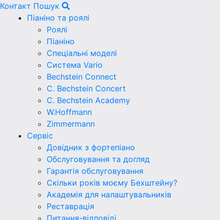
Контакт
Пошук
Піаніно та роялі
Роялі
Піаніно
Спеціальні моделі
Система Vario
Bechstein Connect
C. Bechstein Concert
C. Bechstein Academy
W.Hoffmann
Zimmermann
Сервіс
Довідник з фортепіано
Обслуговування та догляд
Гарантія обслуговування
Скільки років моєму Бехштейну?
Академія для налаштувальників
Реставрація
Питання-відповіді