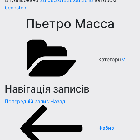
Опубліковано
28.08.2018
28.08.2018
автором
bechstein
Пьетро Масса
Категорії
М
Навігація записів
Попередній запис:
Назад
Фабио