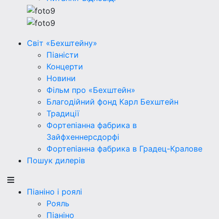
Світ «Бехштейну»
Піаністи
Концерти
Новини
Фільм про «Бехштейн»
Благодійний фонд Карл Бехштейн
Традиції
Фортепіанна фабрика в
Зайфхеннерсдорфi
Фортепіанна фабрика в Градец-Кралове
Пошук дилерів
Піаніно і роялі
Рояль
Піаніно