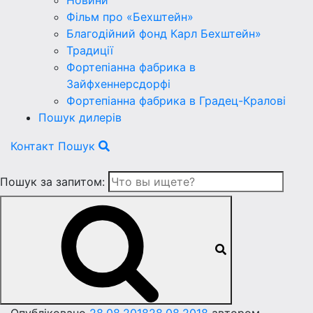
Новини
Фільм про «Бехштейн»
Благодійний фонд Карл Бехштейн»
Традиції
Фортепіанна фабрика в
Зайфхеннерсдорфi
Фортепіанна фабрика в Градец-Краловi
Пошук дилерів
Контакт
Пошук
Пошук за запитом: