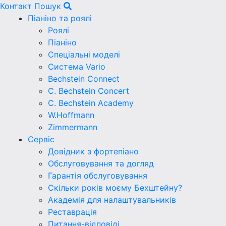
Контакт
Пошук
Піаніно та роялі
Роялі
Піаніно
Спеціальні моделі
Система Vario
Bechstein Connect
C. Bechstein Concert
C. Bechstein Academy
W.Hoffmann
Zimmermann
Сервіс
Довідник з фортепіано
Обслуговування та догляд
Гарантія обслуговування
Скільки років моєму Бехштейну?
Академія для налаштувальників
Реставрація
Питання-відповіді