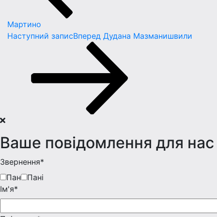
Мартино
Наступний запис
Вперед
Дудана Мазманишвили
Ваше повідомлення для нас
Звернення*
Пан
Пані
Iм'я*