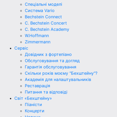
Спеціальні моделі
Система Vario
Bechstein Connect
C. Bechstein Concert
C. Bechstein Academy
W.Hoffmann
Zimmermann
Сервіс
Довідник з фортепіано
Обслуговування та догляд
Гарантія обслуговування
Скільки років моєму "Бехштейну"?
Академія для налаштувальників
Реставрація
Питання та відповіді
Світ «Бехштейну»
Піаністи
Концерти