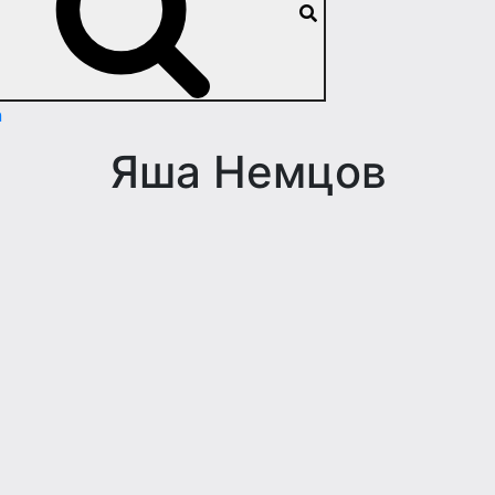
n
Яша Немцов