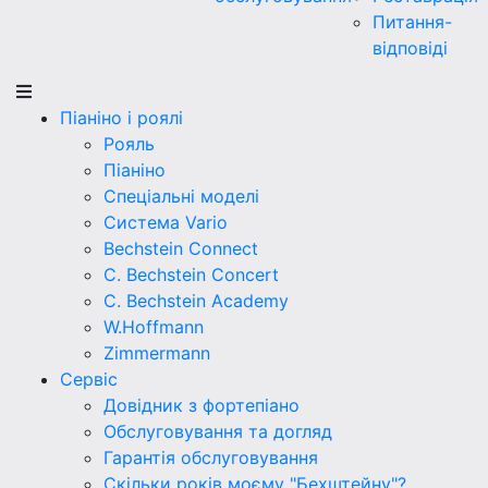
Питання-
відповіді
Піаніно і роялі
Рояль
Піаніно
Спеціальні моделі
Система Vario
Bechstein Connect
C. Bechstein Concert
C. Bechstein Academy
W.Hoffmann
Zimmermann
Сервіс
Довідник з фортепіано
Обслуговування та догляд
Гарантія обслуговування
Скільки років моєму "Бехштейну"?