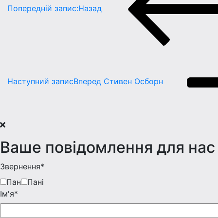
Попередній запис:
Назад
Наступний запис
Вперед
Стивен Осборн
Ваше повідомлення для нас
Звернення*
Пан
Пані
Iм'я*