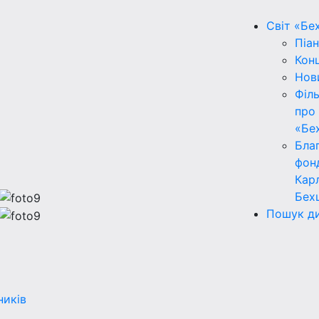
Світ «Бе
Піан
Кон
Нов
Філ
про
«Бе
Бла
фон
Кар
Бех
Пошук ди
ників