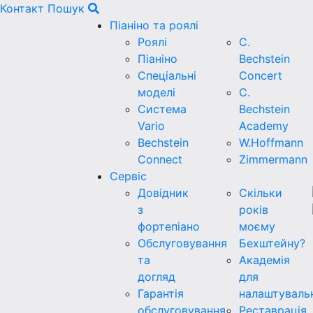
Контакт
Пошук
Піаніно та роялі
Роялі
C.
Піаніно
Bechstein
Спеціальні
Concert
моделі
C.
Система
Bechstein
Vario
Academy
Bechstein
W.Hoffmann
Connect
Zimmermann
Сервіс
Довідник
Скільки
з
років
фортепіано
моєму
Обслуговування
Бехштейну?
та
Академія
догляд
для
Гарантія
налаштуваль
обслуговування
Реставрація