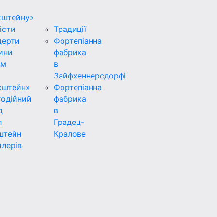
хштейну»
істи
Традиції
церти
Фортепіанна
ини
фабрика
ьм
в
Зайфхеннерсдорфi
хштейн»
Фортепіанна
годійний
фабрика
д
в
л
Градец-
штейн
Кралове
лерів