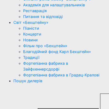
Академія для налаштувальників
Реставрація
Питання та відповіді
Світ «Бехштейну»
Піаністи
Концерти
Новини
Фільм про «Бехштейн»
Благодійний фонд Карл Бехштейн»
Традиції
Фортепіанна фабрика в
Зайфхеннерсдорфi
Фортепіанна фабрика в Градец-Краловi
Пошук дилерів