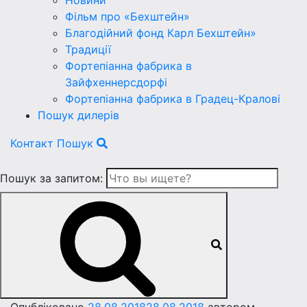
Новини
Фільм про «Бехштейн»
Благодійний фонд Карл Бехштейн»
Традиції
Фортепіанна фабрика в
Зайфхеннерсдорфi
Фортепіанна фабрика в Градец-Краловi
Пошук дилерів
Контакт
Пошук
Пошук за запитом: