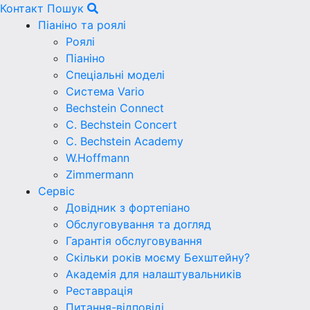
Контакт
Пошук
Піаніно та роялі
Роялі
Піаніно
Спеціальні моделі
Система Vario
Bechstein Connect
C. Bechstein Concert
C. Bechstein Academy
W.Hoffmann
Zimmermann
Сервіс
Довідник з фортепіано
Обслуговування та догляд
Гарантія обслуговування
Скільки років моєму Бехштейну?
Академія для налаштувальників
Реставрація
Питання-відповіді