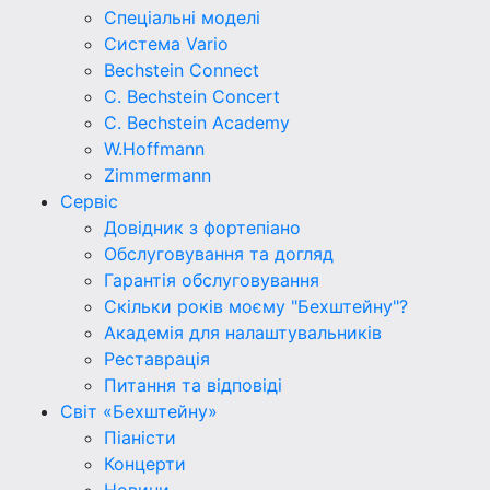
Спеціальні моделі
Система Vario
Bechstein Connect
C. Bechstein Concert
C. Bechstein Academy
W.Hoffmann
Zimmermann
Сервіс
Довідник з фортепіано
Обслуговування та догляд
Гарантія обслуговування
Скільки років моєму "Бехштейну"?
Академія для налаштувальників
Реставрація
Питання та відповіді
Світ «Бехштейну»
Піаністи
Концерти