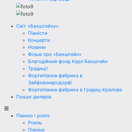
Світ «Бехштейну»
Піаністи
Концерти
Новини
Фільм про «Бехштейн»
Благодійний фонд Карл Бехштейн
Традиції
Фортепіанна фабрика в
Зайфхеннерсдорфi
Фортепіанна фабрика в Градец-Кралове
Пошук дилерів
Піаніно і роялі
Рояль
Піаніно