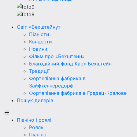
Світ «Бехштейну»
Піаністи
Концерти
Новини
Фільм про «Бехштейн»
Благодійний фонд Карл Бехштейн
Традиції
Фортепіанна фабрика в
Зайфхеннерсдорфi
Фортепіанна фабрика в Градец-Кралове
Пошук дилерів
Піаніно і роялі
Рояль
Піаніно