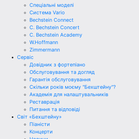
Спеціальні моделі
Система Vario
Bechstein Connect
C. Bechstein Concert
C. Bechstein Academy
W.Hoffmann
Zimmermann
Сервіс
Довідник з фортепіано
Обслуговування та догляд
Гарантія обслуговування
Скільки років моєму "Бехштейну"?
Академія для налаштувальників
Реставрація
Питання та відповіді
Світ «Бехштейну»
Піаністи
Концерти