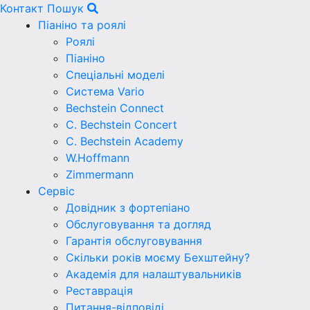
Контакт
Пошук
Піаніно та роялі
Роялі
Піаніно
Спеціальні моделі
Система Vario
Bechstein Connect
C. Bechstein Concert
C. Bechstein Academy
W.Hoffmann
Zimmermann
Сервіс
Довідник з фортепіано
Обслуговування та догляд
Гарантія обслуговування
Скільки років моєму Бехштейну?
Академія для налаштувальників
Реставрація
Питання-відповіді