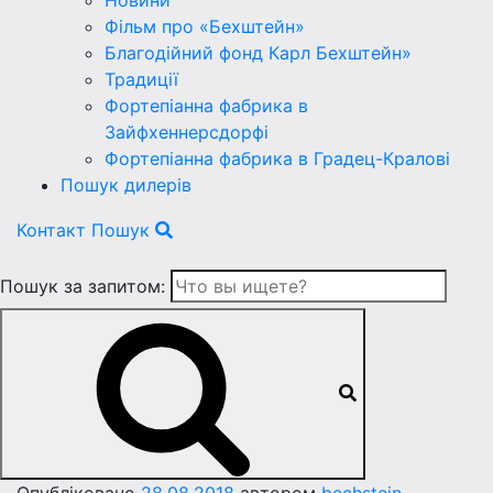
Новини
Фільм про «Бехштейн»
Благодійний фонд Карл Бехштейн»
Традиції
Фортепіанна фабрика в
Зайфхеннерсдорфi
Фортепіанна фабрика в Градец-Краловi
Пошук дилерів
Контакт
Пошук
Пошук за запитом: