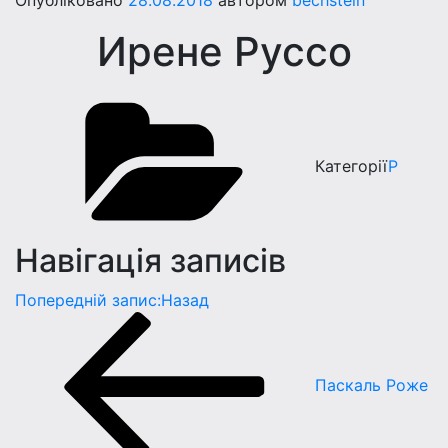
Опубліковано
28.08.2018
автором
bechstein
Ирене Руссо
Категорії
Р
Навігація записів
Попередній запис:
Назад
Паскаль Роже