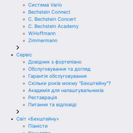
Система Vario
Bechstein Connect
C. Bechstein Concert
C. Bechstein Academy
W.Hoffmann
Zimmermann
Сервіс
Довідник з фортепіано
Обслуговування та догляд
Гарантія обслуговування
Скільки років моєму "Бехштейну"?
Академія для налаштувальників
Реставрація
Питання та відповіді
Світ «Бехштейну»
Піаністи