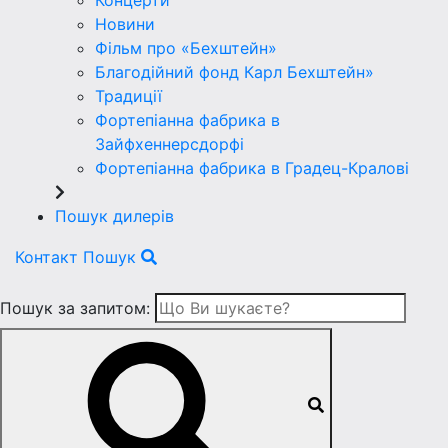
Концерти
Новини
Фільм про «Бехштейн»
Благодійний фонд Карл Бехштейн»
Традиції
Фортепіанна фабрика в
Зайфхеннерсдорфi
Фортепіанна фабрика в Градец-Краловi
Пошук дилерів
Контакт
Пошук
Пошук за запитом: