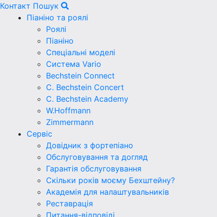
Контакт
Пошук
Піаніно та роялі
Роялі
Піаніно
Спеціальні моделі
Система Vario
Bechstein Connect
C. Bechstein Concert
C. Bechstein Academy
W.Hoffmann
Zimmermann
Сервіс
Довідник з фортепіано
Обслуговування та догляд
Гарантія обслуговування
Скільки років моєму Бехштейну?
Академія для налаштувальників
Реставрація
Питання-відповіді