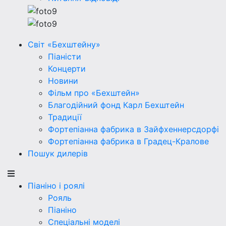
Світ «Бехштейну»
Піаністи
Концерти
Новини
Фільм про «Бехштейн»
Благодійний фонд Карл Бехштейн
Традиції
Фортепіанна фабрика в Зайфхеннерсдорфi
Фортепіанна фабрика в Градец-Кралове
Пошук дилерів
Піаніно і роялі
Рояль
Піаніно
Спеціальні моделі