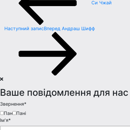
Си Чжай
Наступний запис
Вперед
Андраш Шифф
Ваше повідомлення для нас
Звернення*
Пан
Пані
Iм'я*