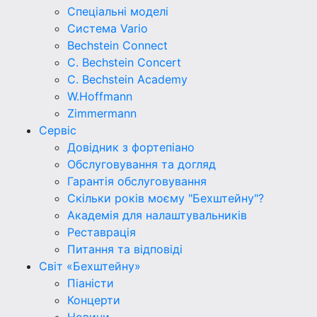
Спеціальні моделі
Система Vario
Bechstein Connect
C. Bechstein Concert
C. Bechstein Academy
W.Hoffmann
Zimmermann
Сервіс
Довідник з фортепіано
Обслуговування та догляд
Гарантія обслуговування
Скільки років моєму "Бехштейну"?
Академія для налаштувальників
Реставрація
Питання та відповіді
Світ «Бехштейну»
Піаністи
Концерти