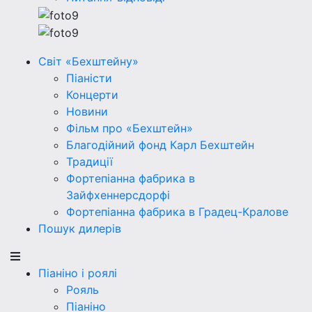
Світ «Бехштейну»
Піаністи
Концерти
Новини
Фільм про «Бехштейн»
Благодійний фонд Карл Бехштейн
Традиції
Фортепіанна фабрика в
Зайфхеннерсдорфi
Фортепіанна фабрика в Градец-Кралове
Пошук дилерів
Піаніно і роялі
Рояль
Піаніно