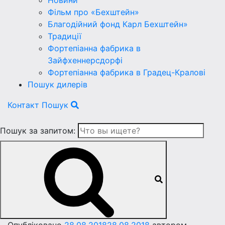
Новини
Фільм про «Бехштейн»
Благодійний фонд Карл Бехштейн»
Традиції
Фортепіанна фабрика в
Зайфхеннерсдорфi
Фортепіанна фабрика в Градец-Краловi
Пошук дилерів
Контакт
Пошук
Пошук за запитом: