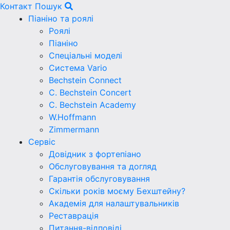
Контакт
Пошук
Піаніно та роялі
Роялі
Піаніно
Спеціальні моделі
Система Vario
Bechstein Connect
C. Bechstein Concert
C. Bechstein Academy
W.Hoffmann
Zimmermann
Сервіс
Довідник з фортепіано
Обслуговування та догляд
Гарантія обслуговування
Скільки років моєму Бехштейну?
Академія для налаштувальників
Реставрація
Питання-відповіді