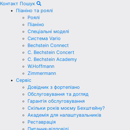
Контакт
Пошук
Піаніно та роялі
Роялі
Піаніно
Спеціальні моделі
Система Vario
Bechstein Connect
C. Bechstein Concert
C. Bechstein Academy
W.Hoffmann
Zimmermann
Сервіс
Довідник з фортепіано
Обслуговування та догляд
Гарантія обслуговування
Скільки років моєму Бехштейну?
Академія для налаштувальників
Реставрація
Питання-відповіді