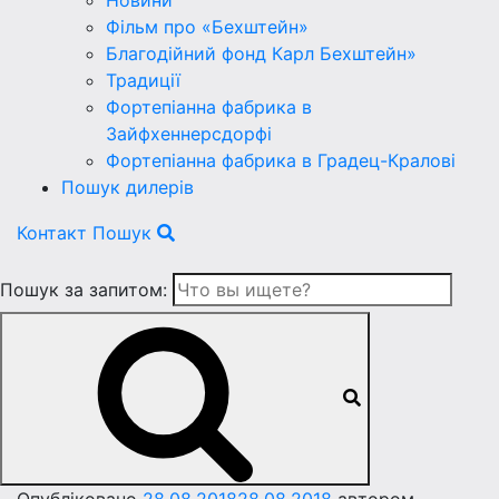
Новини
Фільм про «Бехштейн»
Благодійний фонд Карл Бехштейн»
Традиції
Фортепіанна фабрика в
Зайфхеннерсдорфi
Фортепіанна фабрика в Градец-Краловi
Пошук дилерів
Контакт
Пошук
Пошук за запитом: