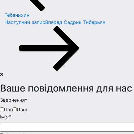
Тебенихин
Наступний запис
Вперед
Седрик Тиберьян
Ваше повідомлення для нас
Звернення*
Пан
Пані
Iм'я*