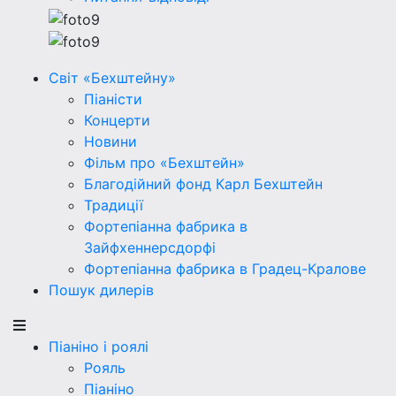
Світ «Бехштейну»
Піаністи
Концерти
Новини
Фільм про «Бехштейн»
Благодійний фонд Карл Бехштейн
Традиції
Фортепіанна фабрика в
Зайфхеннерсдорфi
Фортепіанна фабрика в Градец-Кралове
Пошук дилерів
Піаніно і роялі
Рояль
Піаніно