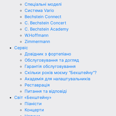
Спеціальні моделі
Система Vario
Bechstein Connect
C. Bechstein Concert
C. Bechstein Academy
W.Hoffmann
Zimmermann
Сервіс
Довідник з фортепіано
Обслуговування та догляд
Гарантія обслуговування
Скільки років моєму "Бехштейну"?
Академія для налаштувальників
Реставрація
Питання та відповіді
Світ «Бехштейну»
Піаністи
Концерти