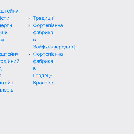
хштейну»
істи
Традиції
церти
Фортепіанна
ини
фабрика
ьм
в
Зайфхеннерсдорфi
хштейн»
Фортепіанна
годійний
фабрика
д
в
л
Градец-
штейн
Кралове
лерів