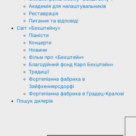
Академія для налаштувальників
Реставрація
Питання та відповіді
Світ «Бехштейну»
Піаністи
Концерти
Новини
Фільм про «Бехштейн»
Благодійний фонд Карл Бехштейн»
Традиції
Фортепіанна фабрика в
Зайфхеннерсдорфi
Фортепіанна фабрика в Градец-Краловi
Пошук дилерів