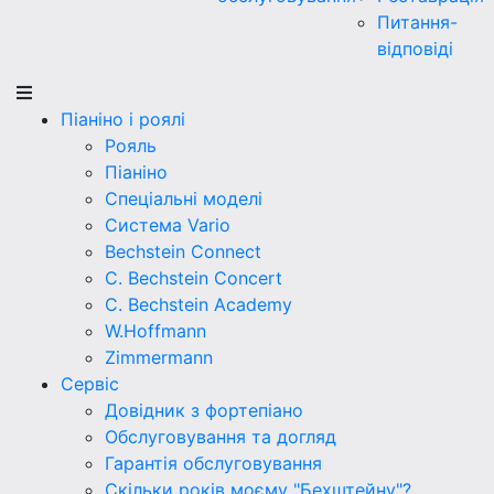
Питання-
відповіді
Піаніно і роялі
Рояль
Піаніно
Спеціальні моделі
Система Vario
Bechstein Connect
C. Bechstein Concert
C. Bechstein Academy
W.Hoffmann
Zimmermann
Сервіс
Довідник з фортепіано
Обслуговування та догляд
Гарантія обслуговування
Скільки років моєму "Бехштейну"?