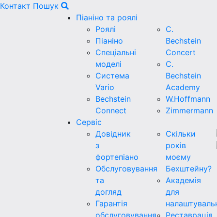
Контакт
Пошук
Піаніно та роялі
Роялі
C.
Піаніно
Bechstein
Спеціальні
Concert
моделі
C.
Система
Bechstein
Vario
Academy
Bechstein
W.Hoffmann
Connect
Zimmermann
Сервіс
Довідник
Скільки
з
років
фортепіано
моєму
Обслуговування
Бехштейну?
та
Академія
догляд
для
Гарантія
налаштуваль
обслуговування
Реставрація