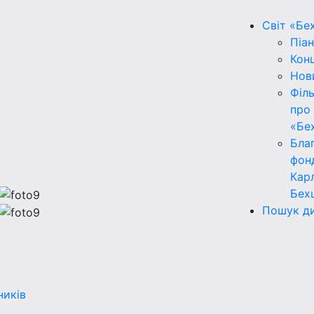
Світ «Бе
Піан
Кон
Нов
Філ
про
«Бе
Бла
фон
Кар
Бех
Пошук ди
ників