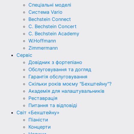
Спеціальні моделі
Система Vario
Bechstein Connect
C. Bechstein Concert
C. Bechstein Academy
W.Hoffmann
Zimmermann
Сервіс
Довідник з фортепіано
Обслуговування та догляд
Гарантія обслуговування
Скільки років моєму "Бехштейну"?
Академія для налаштувальників
Реставрація
Питання та відповіді
Світ «Бехштейну»
Піаністи
Концерти