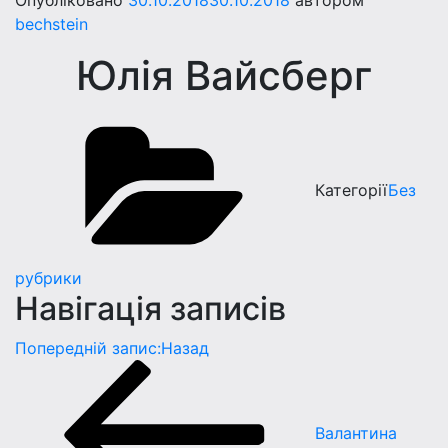
Опубліковано
30.10.2018
30.10.2018
автором
bechstein
Юлiя Вайсберг
Категорії
Без
рубрики
Навігація записів
Попередній запис:
Назад
Валантина