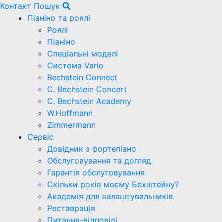
Контакт
Пошук
Піаніно та роялі
Роялі
Піаніно
Спеціальні моделі
Система Vario
Bechstein Connect
C. Bechstein Concert
C. Bechstein Academy
W.Hoffmann
Zimmermann
Сервіс
Довідник з фортепіано
Обслуговування та догляд
Гарантія обслуговування
Скільки років моєму Бехштейну?
Академія для налаштувальників
Реставрація
Питання-відповіді