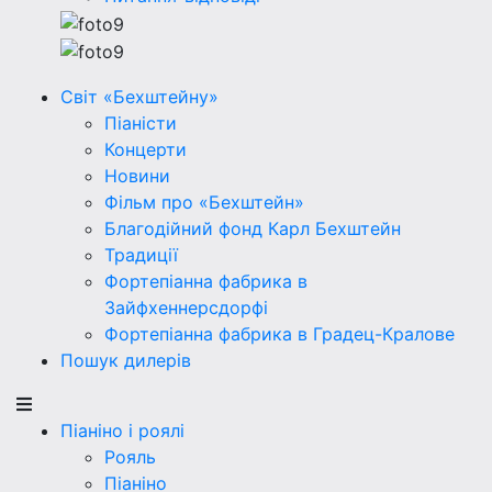
Світ «Бехштейну»
Піаністи
Концерти
Новини
Фільм про «Бехштейн»
Благодійний фонд Карл Бехштейн
Традиції
Фортепіанна фабрика в
Зайфхеннерсдорфi
Фортепіанна фабрика в Градец-Кралове
Пошук дилерів
Піаніно і роялі
Рояль
Піаніно