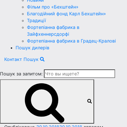
Новини
Фільм про «Бехштейн»
Благодійний фонд Карл Бехштейн»
Традиції
Фортепіанна фабрика в
Зайфхеннерсдорфi
Фортепіанна фабрика в Градец-Краловi
Пошук дилерів
Контакт
Пошук
Пошук за запитом: