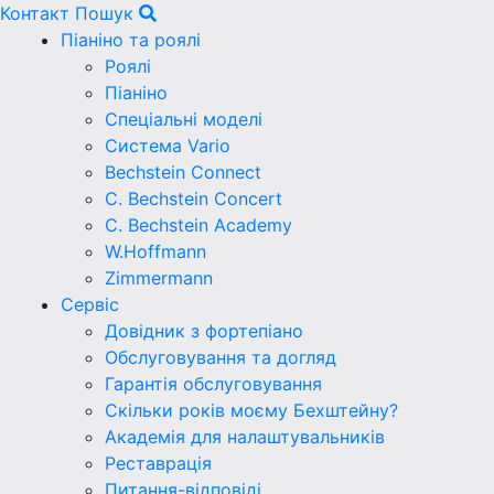
Контакт
Пошук
Піаніно та роялі
Роялі
Піаніно
Спеціальні моделі
Система Vario
Bechstein Connect
C. Bechstein Concert
C. Bechstein Academy
W.Hoffmann
Zimmermann
Сервіс
Довідник з фортепіано
Обслуговування та догляд
Гарантія обслуговування
Скільки років моєму Бехштейну?
Академія для налаштувальників
Реставрація
Питання-відповіді