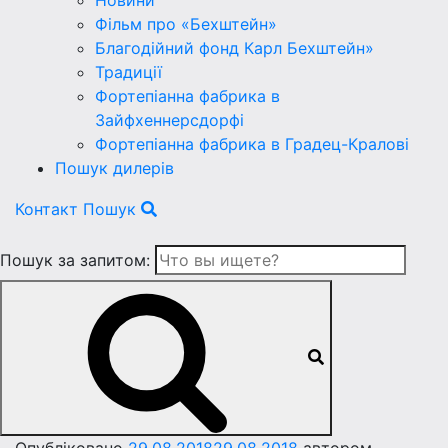
Новини
Фільм про «Бехштейн»
Благодійний фонд Карл Бехштейн»
Традиції
Фортепіанна фабрика в
Зайфхеннерсдорфi
Фортепіанна фабрика в Градец-Краловi
Пошук дилерів
Контакт
Пошук
Пошук за запитом: