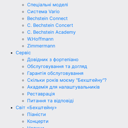
Спеціальні моделі
Система Vario
Bechstein Connect
C. Bechstein Concert
C. Bechstein Academy
W.Hoffmann
Zimmermann
Сервіс
Довідник з фортепіано
Обслуговування та догляд
Гарантія обслуговування
Скільки років моєму "Бехштейну"?
Академія для налаштувальників
Реставрація
Питання та відповіді
Світ «Бехштейну»
Піаністи
Концерти