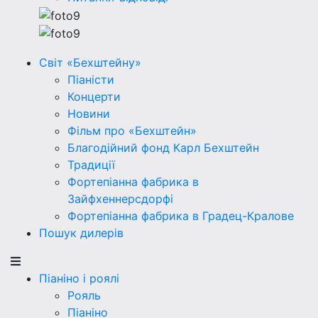
Світ «Бехштейну»
Піаністи
Концерти
Новини
Фільм про «Бехштейн»
Благодійний фонд Карл Бехштейн
Традиції
Фортепіанна фабрика в
Зайфхеннерсдорфi
Фортепіанна фабрика в Градец-Кралове
Пошук дилерів
Піаніно і роялі
Рояль
Піаніно