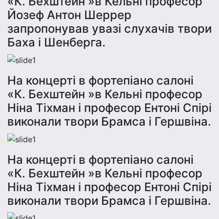
«К. Бехштейн »в Кельні професор
Йозеф Антон Шеррер
запропонував увазі слухачів твори
Баха і Шенберга.
На концерті в фортепіано салоні
«К. Бехштейн »в Кельні професор
Ніна Тіхман і професор Ентоні Спірі
виконали твори Брамса і Гершвіна.
На концерті в фортепіано салоні
«К. Бехштейн »в Кельні професор
Ніна Тіхман і професор Ентоні Спірі
виконали твори Брамса і Гершвіна.