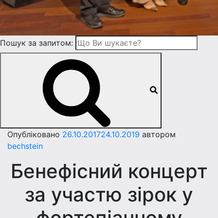
Пошук за запитом:
Опубліковано
26.10.2017
24.10.2019
автором
bechstein
Бенефісний концерт
за участю зірок у
фортепіанному