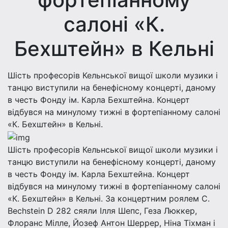
салоні «К.
Бехштейн» в Кельні
Шість професорів Кельнської вищої школи музики і
танцю виступили на бенефісному концерті, даному
в честь Фонду ім. Карла Бехштейна. Концерт
відбувся на минулому тижні в фортепіанному салоні
«К. Бехштейн» в Кельні.
Шість професорів Кельнської вищої школи музики і
танцю виступили на бенефісному концерті, даному
в честь Фонду ім. Карла Бехштейна. Концерт
відбувся на минулому тижні в фортепіанному салоні
«К. Бехштейн» в Кельні. За концертним роялем C.
Bechstein D 282 сяяли Ілля Шепс, Геза Люккер,
Флоранс Мілле, Йозеф Антон Шеррер, Ніна Тіхман і