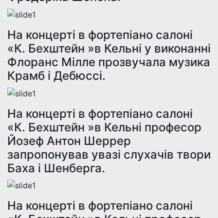
На концерті в фортепіано салоні
«К. Бехштейн »в Кельні у виконанні
Флорaнс Мілле прозвучала музика
Крамб і Дебюссі.
На концерті в фортепіано салоні
«К. Бехштейн »в Кельні професор
Йозеф Антон Шеррер
запропонував увазі слухачів твори
Баха і Шенберга.
На концерті в фортепіано салоні