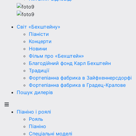
Світ «Бехштейну»
Піаністи
Концерти
Новини
Фільм про «Бехштейн»
Благодійний фонд Карл Бехштейн
Традиції
Фортепіанна фабрика в Зайфхеннерсдорфi
Фортепіанна фабрика в Градец-Кралове
Пошук дилерів
Піаніно і роялі
Рояль
Піаніно
Спеціальні моделі