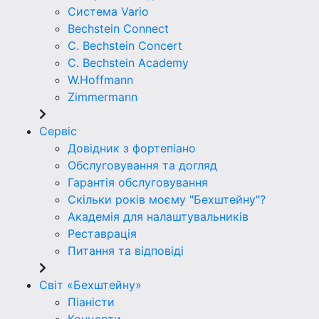
Система Vario
Bechstein Connect
C. Bechstein Concert
C. Bechstein Academy
W.Hoffmann
Zimmermann
Сервіс
Довідник з фортепіано
Обслуговування та догляд
Гарантія обслуговування
Скільки років моєму "Бехштейну"?
Академія для налаштувальників
Реставрація
Питання та відповіді
Світ «Бехштейну»
Піаністи