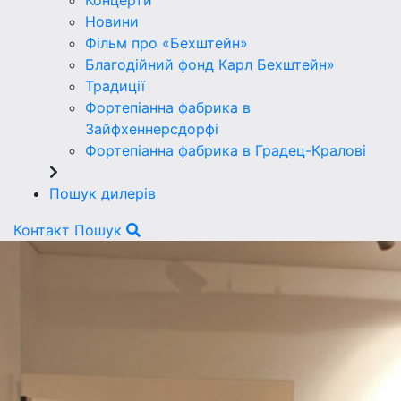
Концерти
Новини
Фільм про «Бехштейн»
Благодійний фонд Карл Бехштейн»
Традиції
Фортепіанна фабрика в
Зайфхеннерсдорфi
Фортепіанна фабрика в Градец-Краловi
Пошук дилерів
Контакт
Пошук