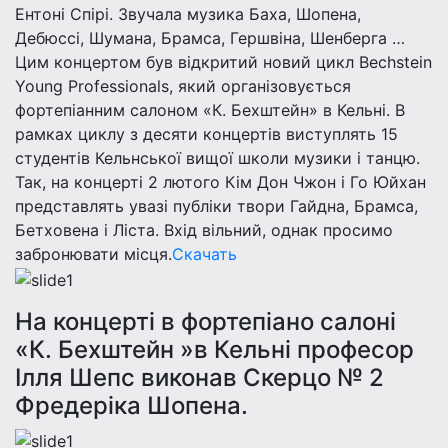
Ентоні Спірі. Звучала музика Баха, Шопена,
Дебюссі, Шумана, Брамса, Гершвіна, Шенберга …
Цим концертом був відкритий новий цикл Bechstein
Young Professionals, який організовується
фортепіанним салоном «К. Бехштейн» в Кельні. В
рамках циклу з десяти концертів виступлять 15
студентів Кельнської вищої школи музики і танцю.
Так, на концерті 2 лютого Кім Дон Чжон і Го Юйхан
представлять увазі публіки твори Гайдна, Брамса,
Бетховена і Ліста. Вхід вільний, однак просимо
забронювати місця.
Скачать
На концерті в фортепіано салоні
«К. Бехштейн »в Кельні професор
Ілля Шепс виконав Скерцо № 2
Фредеріка Шопена.