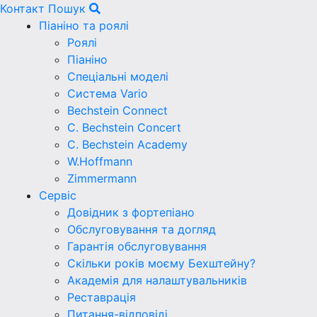
Контакт
Пошук
Піаніно та роялі
Роялі
Піаніно
Спеціальні моделі
Система Vario
Bechstein Connect
C. Bechstein Concert
C. Bechstein Academy
W.Hoffmann
Zimmermann
Сервіс
Довідник з фортепіано
Обслуговування та догляд
Гарантія обслуговування
Скільки років моєму Бехштейну?
Академія для налаштувальників
Реставрація
Питання-відповіді