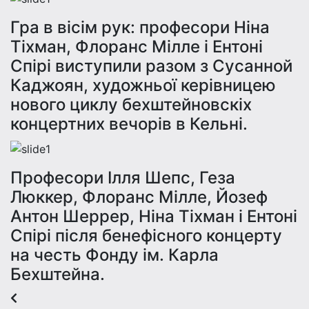
Гра в вісім рук: професори Ніна
Тіхман, Флоранс Мілле і Ентоні
Спірі виступили разом з Сусанной
Каджоян, художньої керівницею
нового циклу бехштейновскіх
концертних вечорів в Кельні.
Професори Ілля Шепс, Геза
Люккер, Флорaнс Мілле, Йозеф
Антон Шеррер, Ніна Тіхман і Ентоні
Спірі після бенефісного концерту
на честь Фонду ім. Карла
Бехштейна.