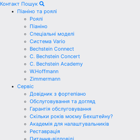
Контакт
Пошук
Піаніно та роялі
Роялі
Піаніно
Спеціальні моделі
Система Vario
Bechstein Connect
C. Bechstein Concert
C. Bechstein Academy
W.Hoffmann
Zimmermann
Сервіс
Довідник з фортепіано
Обслуговування та догляд
Гарантія обслуговування
Скільки років моєму Бехштейну?
Академія для налаштувальників
Реставрація
Питання-відповіді