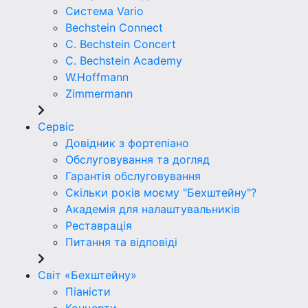
Система Vario
Bechstein Connect
C. Bechstein Concert
C. Bechstein Academy
W.Hoffmann
Zimmermann
Сервіс
Довідник з фортепіано
Обслуговування та догляд
Гарантія обслуговування
Скільки років моєму "Бехштейну"?
Академія для налаштувальників
Реставрація
Питання та відповіді
Світ «Бехштейну»
Піаністи