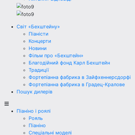
Світ «Бехштейну»
Піаністи
Концерти
Новини
Фільм про «Бехштейн»
Благодійний фонд Карл Бехштейн
Традиції
Фортепіанна фабрика в Зайфхеннерсдорфi
Фортепіанна фабрика в Градец-Кралове
Пошук дилерів
Піаніно і роялі
Рояль
Піаніно
Спеціальні моделі