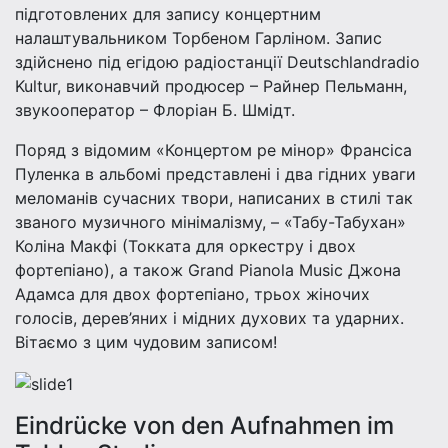
підготовлених для запису концертним
налаштувальником Торбеном Гарліном. Запис
здійснено під егідою радіостанції Deutschlandradio
Kultur, виконавчий продюсер – Райнер Пельманн,
звукооператор – Флоріан Б. Шмідт.
Поряд з відомим «Концертом ре мінор» Фрaнсісa
Пуленкa в альбомі представлені і два гідних уваги
меломанів сучасних твори, написаних в стилі так
званого музичного мінімалізму, – «Табу-Табухан»
Коліна Макфі (Токката для оркестру і двох
фортепіано), а також Grand Pianola Music Джона
Адамса для двох фортепіано, трьох жіночих
голосів, дерев’яних і мідних духових та ударних.
Вітаємо з цим чудовим записом!
Eindrücke von den Aufnahmen im