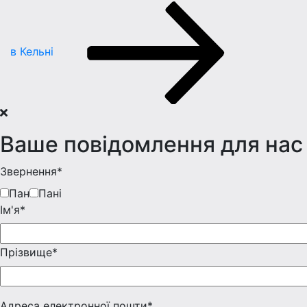
в Кельні
Ваше повідомлення для нас
Звернення*
Пан
Пані
Iм'я*
Прізвище*
Адреса електронної пошти*