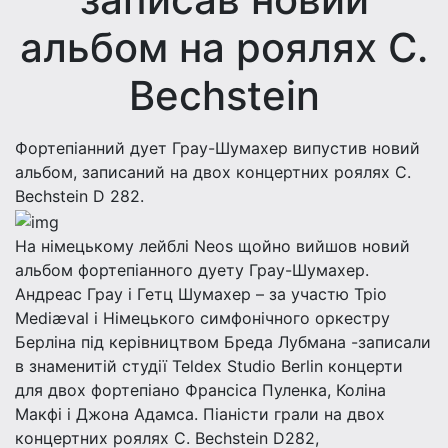
альбом на роялях C.
Bechstein
Фортепіанний дует Грау-Шумахер випустив новий
альбом, записаний на двох концертних роялях C.
Bechstein D 282.
Нa німецькому лейблі Neos щойно вийшов новий
альбом фортепіанного дуету Грау-Шумахер.
Андреас Грау і Гетц Шумахер – за участю Тріо
Mediæval і Німецького симфонічного оркестру
Берліна під керівництвом Бреда Лубмана -записали
в знаменитій студії Teldex Studio Berlin концерти
для двох фортепіано Франсіса Пуленка, Коліна
Макфі і Джона Адамса. Піаністи грали на двох
концертних роялях C. Bechstein D282,